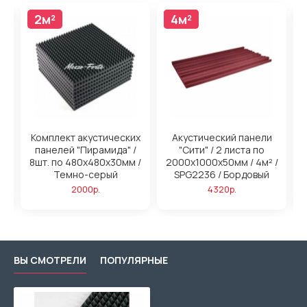
2м²
4м²
4м²
н
Комплект акустических
Акустический панели
панелей "Пирамида" /
"Сити" / 2 листа по
/
8шт. по 480x480х30мм /
2000х1000х50мм / 4м² /
2
ый
Темно-серый
SPG2236 / Бордовый
2000р.
4320р.
ВЫ СМОТРЕЛИ
ПОПУЛЯРНЫЕ