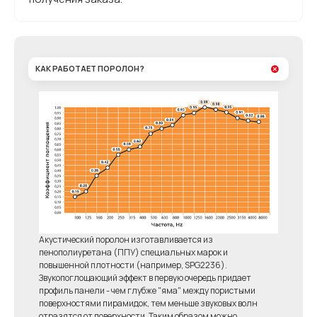
КАК РАБОТАЕТ ПОРОЛОН?
Акустический поролон изготавливается из
пенополиуретана (ППУ) специальных марок и
повышенной плотности (например, SPG2236).
Звукопоглощающий эффект в первую очередь придает
профиль панели - чем глубже "яма" между пористыми
поверхностями пирамидок, тем меньше звуковых волн
отразятся от поверхности. Таким образом можно