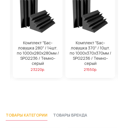
на
Комплект "Бас-
Комплект "Бас-
ловушка 280" / 14шт.
ловушка 370" / 10шт.
м
по 1000х280х280мм /
по 1000х370х370мм /
SPG2236 / Темно-
SPG2236 / Темно-
серый
серый
23220р.
21550р.
ТОВАРЫ КАТЕГОРИИ
ТОВАРЫ БРЕНДА