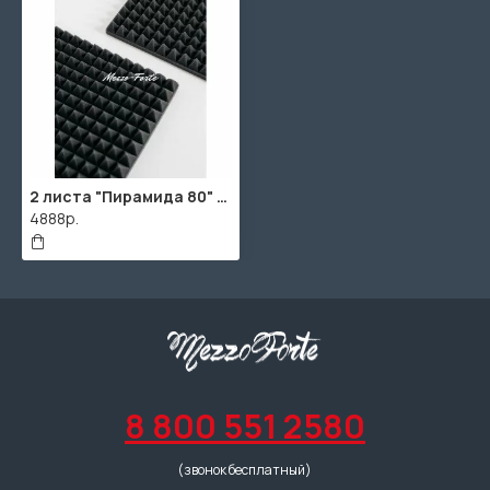
2 листа "Пирамида 80" / 2шт. по 1920х960х95мм / 4м² / SPG2236 / Темно-серый
4888р.
8 800 551 2580
(звонок бесплатный)