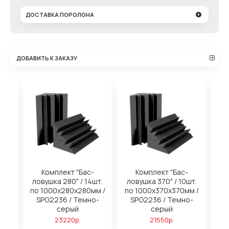
ДОСТАВКА ПОРОЛОНА
ДОБАВИТЬ К ЗАКАЗУ
на
Комплект "Бас-
Комплект "Бас-
ловушка 280" / 14шт.
ловушка 370" / 10шт.
м
по 1000х280х280мм /
по 1000х370х370мм /
SPG2236 / Темно-
SPG2236 / Темно-
серый
серый
23220р.
21550р.