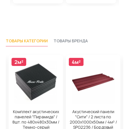
ТОВАРЫ КАТЕГОРИИ
ТОВАРЫ БРЕНДА
2м²
4м²
4м²
н
Комплект акустических
Акустический панели
панелей "Пирамида" /
"Сити" / 2 листа по
/
8шт. по 480x480х30мм /
2000х1000х50мм / 4м² /
2
ый
Темно-серый
SPG2236 / Бордовый