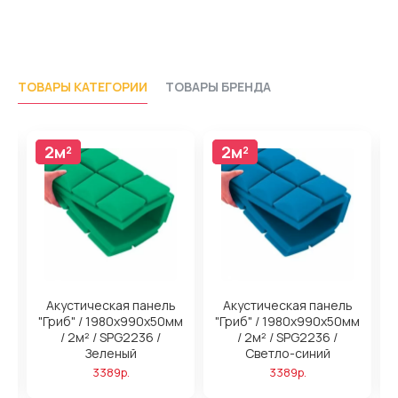
ТОВАРЫ КАТЕГОРИИ
ТОВАРЫ БРЕНДА
2м²
2м²
2м²
2м²
Акустическая панель
Акустическая панель
м
"Гриб" / 1980х990х50мм
"Гриб" / 1980х990х50мм
/ 2м² / SPG2236 /
/ 2м² / SPG2236 /
/
Зеленый
Светло-синий
3389р.
3389р.