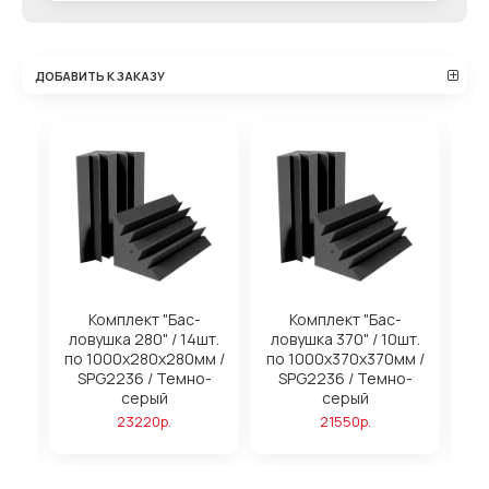
ДОБАВИТЬ К ЗАКАЗУ
на
Комплект "Бас-
Комплект "Бас-
ловушка 280" / 14шт.
ловушка 370" / 10шт.
м
по 1000х280х280мм /
по 1000х370х370мм /
SPG2236 / Темно-
SPG2236 / Темно-
серый
серый
23220р.
21550р.