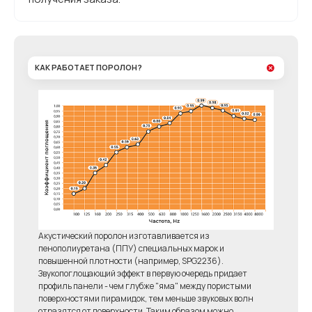
КАК РАБОТАЕТ ПОРОЛОН?
Акустический поролон изготавливается из
пенополиуретана (ППУ) специальных марок и
повышенной плотности (например, SPG2236).
Звукопоглощающий эффект в первую очередь придает
профиль панели - чем глубже "яма" между пористыми
поверхностями пирамидок, тем меньше звуковых волн
отразятся от поверхности. Таким образом можно