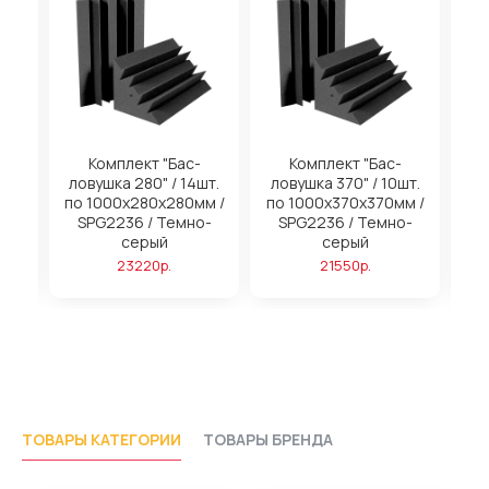
на
Комплект "Бас-
Комплект "Бас-
ловушка 280" / 14шт.
ловушка 370" / 10шт.
м
по 1000х280х280мм /
по 1000х370х370мм /
SPG2236 / Темно-
SPG2236 / Темно-
серый
серый
23220р.
21550р.
ТОВАРЫ КАТЕГОРИИ
ТОВАРЫ БРЕНДА