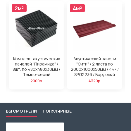
2м²
4м²
4м²
н
Комплект акустических
Акустический панели
панелей "Пирамида" /
"Сити" / 2 листа по
/
8шт. по 480x480х30мм /
2000х1000х50мм / 4м² /
2
ый
Темно-серый
SPG2236 / Бордовый
2000р.
4320р.
ВЫ СМОТРЕЛИ
ПОПУЛЯРНЫЕ