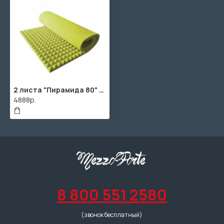
2 листа "Пирамида 80" / 2шт. по 1920х960х95мм / 4м² / SPG2236 / Желтый
4888р.
8 800 551 2580
(звонок бесплатный)