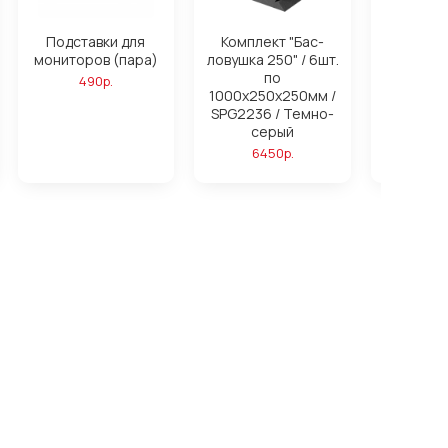
Подставки для
Комплект "Бас-
Компле
мониторов (пара)
ловушка 250" / 6шт.
ловушк
по
16ш
490р.
1000х250х250мм /
1000х25
SPG2236 / Темно-
SPG2236
серый
си
6450р.
172