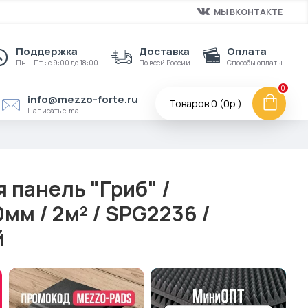
МЫ ВКОНТАКТЕ
Поддержка
Доставка
Оплата
Пн. - Пт.: с 9:00 до 18:00
По всей России
Способы оплаты
0
info@mezzo-forte.ru
Товаров 0 (0р.)
Написать e-mail
 панель "Гриб" /
м / 2м² / SPG2236 /
й