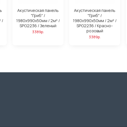
ь
Акустическая панель
Акустическая панель
"Гриб" /
"Гриб" /
 /
1980х990х50мм / 2м² /
1980х990х50мм / 2м² /
SPG2236 / Зеленый
SPG2236 / Красно-
розовый
3389р.
3389р.