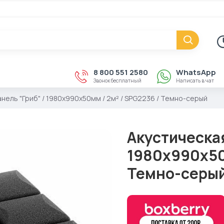
8 800 551 2580
WhatsApp
Звонок бесплатный
Написать в чат
нель "Гриб" / 1980х990х50мм / 2м² / SPG2236 / Темно-серый
Акустическая
1980х990х50м
Темно-серы