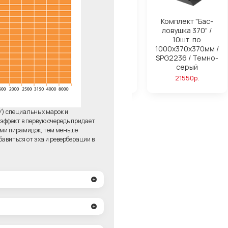
ля поролона
Комплект "Бас-
Комплект "Бас-
ond Basic
ловушка 280" /
ловушка 370" /
14шт. по
10шт. по
750р.
1000х280х280мм /
1000х370х370мм /
SPG2236 / Темно-
SPG2236 / Темно-
серый
серый
23220р.
21550р.
У) специальных марок и
ффект в первую очередь придает
ями пирамидок, тем меньше
авиться от эха и реверберации в