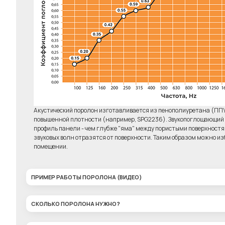
Комплект 6 штук
Клей д
"Бас-ловушка"
Elab
6450р.
Акустический поролон изготавливается из пенополиуретана (ПП
повышенной плотности (например, SPG2236). Звукопоглощающий э
профиль панели - чем глубже "яма" между пористыми поверхност
звуковых волн отразятся от поверхности. Таким образом можно изб
помещении.
ПРИМЕР РАБОТЫ ПОРОЛОНА (ВИДЕО)
СКОЛЬКО ПОРОЛОНА НУЖНО?