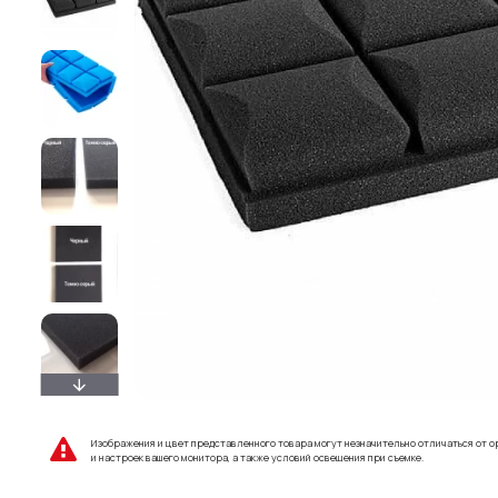
Изображения и цвет представленного товара могут незначительно отличаться от о
и настроек вашего монитора, а также условий освещения при съемке.