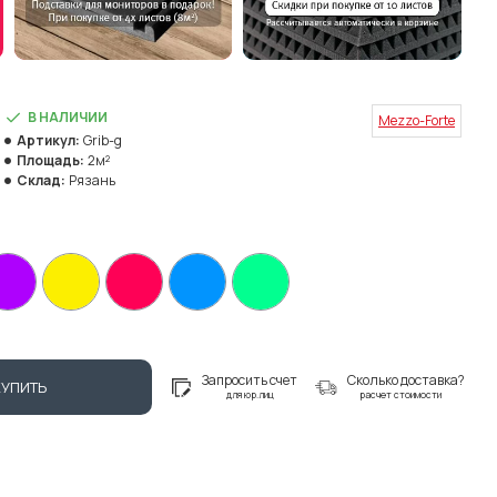
В НАЛИЧИИ
Mezzo-Forte
Артикул:
Grib-g
Площадь:
2м²
Склад:
Рязань
Запросить счет
Сколько доставка?
КУПИТЬ
для юр.лиц
расчет стоимости