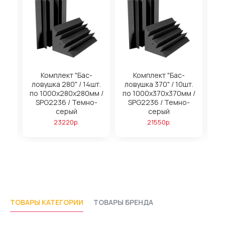
на
Комплект "Бас-
Комплект "Бас-
ловушка 280" / 14шт.
ловушка 370" / 10шт.
м
по 1000х280х280мм /
по 1000х370х370мм /
SPG2236 / Темно-
SPG2236 / Темно-
серый
серый
23220р.
21550р.
ТОВАРЫ КАТЕГОРИИ
ТОВАРЫ БРЕНДА