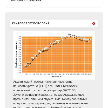
КАК РАБОТАЕТ ПОРОЛОН?
Акустический поролон изготавливается из
пенополиуретана (ППУ) специальных марок и
повышенной плотности (например, SPG2236).
Звукопоглощающий эффект в первую очередь придает
профиль панели - чем глубже "яма" между пористыми
поверхностями пирамидок, тем меньше звуковых волн
отразятся от поверхности. Таким образом можно