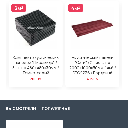
2м²
4м²
4м²
н
Комплект акустических
Акустический панели
панелей "Пирамида" /
"Сити" / 2 листа по
/
8шт. по 480x480х30мм /
2000х1000х50мм / 4м² /
2
ый
Темно-серый
SPG2236 / Бордовый
2000р.
4320р.
ВЫ СМОТРЕЛИ
ПОПУЛЯРНЫЕ