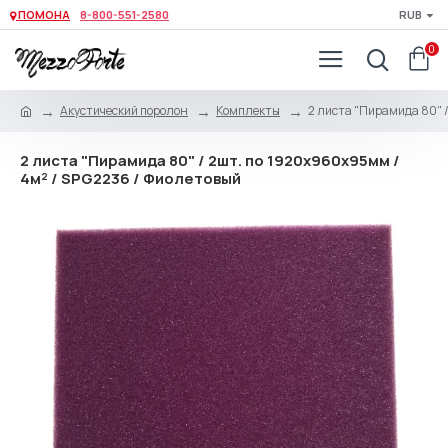
ПОМОНА
8-800-551-2580
RUB
0
Акустический поролон
Комплекты
2 листа "Пирамида 80" /
2 листа "Пирамида 80" / 2шт. по 1920х960х95мм /
4м² / SPG2236 / Фиолетовый