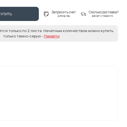
Запросить счет
Сколько доставка?
КУПИТЬ
для юр.лиц
расчет стоимости
ётся только по 2 листа. Нечетным количеством можно купить
только темно-серую -
Перейти