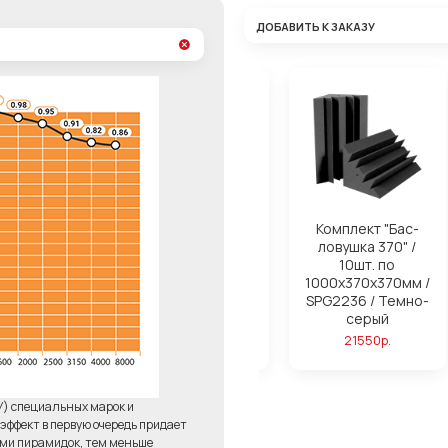
ДОБАВИТЬ К ЗАКАЗУ
ля поролона
Комплект "Бас-
Комплект "Бас-
ond Basic
ловушка 280" /
ловушка 370" /
14шт. по
10шт. по
750р.
1000х280х280мм /
1000х370х370мм /
SPG2236 / Темно-
SPG2236 / Темно-
серый
серый
23220р.
21550р.
У) специальных марок и
ффект в первую очередь придает
ями пирамидок, тем меньше