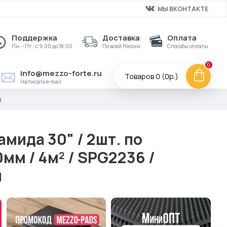
МЫ ВКОНТАКТЕ
Поддержка
Доставка
Оплата
Пн. - Пт.: с 9:00 до 18:00
По всей России
Способы оплаты
0
info@mezzo-forte.ru
Товаров 0 (0р.)
Написать e-mail
й
амида 30" / 2шт. по
м / 4м² / SPG2236 /
й