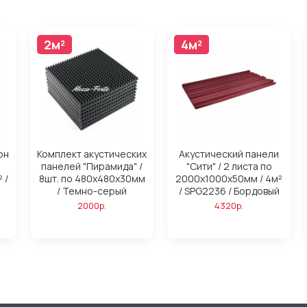
2м²
4м²
4м²
он
Комплект акустических
Акустический панели
панелей "Пирамида" /
"Сити" / 2 листа по
 /
8шт. по 480x480х30мм
2000х1000х50мм / 4м²
/ Темно-серый
/ SPG2236 / Бордовый
2000р.
4320р.