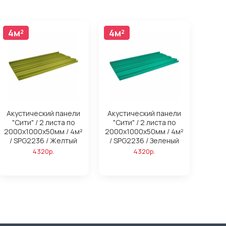
4м²
4м²
4м²
4м²
Акустический панели
Акустический панели
"Сити" / 2 листа по
"Сити" / 2 листа по
2000х1000х50мм / 4м²
2000х1000х50мм / 4м²
/ SPG2236 / Желтый
/ SPG2236 / Зеленый
4320р.
4320р.