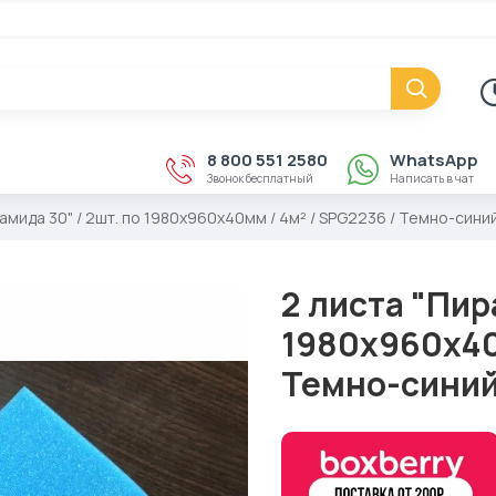
8 800 551 2580
WhatsApp
Звонок бесплатный
Написать в чат
амида 30" / 2шт. по 1980х960х40мм / 4м² / SPG2236 / Темно-сини
2 листа "Пир
1980х960х40м
Темно-сини