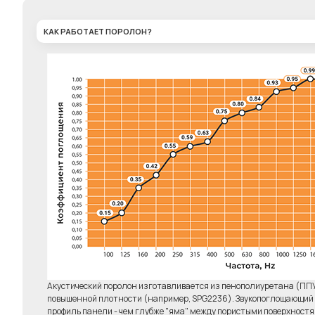
КАК РАБОТАЕТ ПОРОЛОН?
Комплект 6 штук
Клей д
"Бас-ловушка"
Elab
6450р.
Акустический поролон изготавливается из пенополиуретана (ПП
повышенной плотности (например, SPG2236). Звукопоглощающий э
профиль панели - чем глубже "яма" между пористыми поверхност