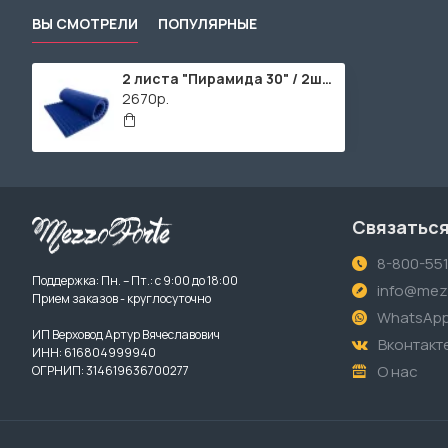
ВЫ СМОТРЕЛИ
ПОПУЛЯРНЫЕ
2 листа "Пирамида 30" / 2шт. по 1980х960х40мм / 4м² / SPG2236 / Темно-синий
2670р.
Связаться
8-800-55
Поддержка: Пн. – Пт.: с 9:00 до 18:00
info@mezz
Прием заказов - круглосуточно
WhatsAp
ИП Верховод Артур Вячеславович
Вконтакт
ИНН: 616804999940
О нас
ОГРНИП: 314619636700277