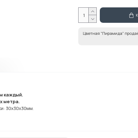
Цветная "Пирамида" прода
м каждый.
х метра.
и: 30x30x30мм.