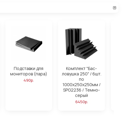
Подставки для
Комплект "Бас-
Компле
мониторов (пара)
ловушка 250" / 6шт.
ловушк
по
16ш
490р.
1000х250х250мм /
1000х25
SPG2236 / Темно-
SPG2236
серый
си
6450р.
172