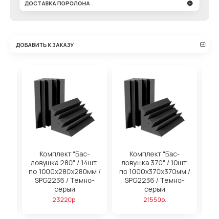
ДОСТАВКА ПОРОЛОНА
ДОБАВИТЬ К ЗАКАЗУ
на
Комплект "Бас-
Комплект "Бас-
ловушка 280" / 14шт.
ловушка 370" / 10шт.
м
по 1000х280х280мм /
по 1000х370х370мм /
SPG2236 / Темно-
SPG2236 / Темно-
серый
серый
23220р.
21550р.