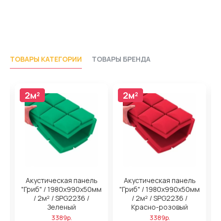
ТОВАРЫ КАТЕГОРИИ
ТОВАРЫ БРЕНДА
2м²
2м²
2м²
2м²
Акустическая панель
Акустическая панель
м
"Гриб" / 1980х990х50мм
"Гриб" / 1980х990х50мм
/ 2м² / SPG2236 /
/ 2м² / SPG2236 /
Зеленый
Красно-розовый
3389р.
3389р.