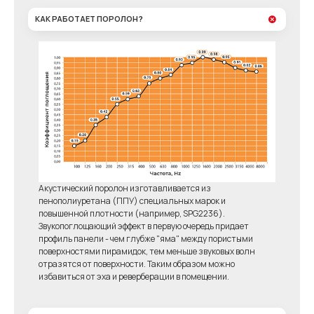
КАК РАБОТАЕТ ПОРОЛОН?
Акустический поролон изготавливается из
пенополиуретана (ППУ) специальных марок и
повышенной плотности (например, SPG2236).
Звукопоглощающий эффект в первую очередь придает
профиль панели - чем глубже "яма" между пористыми
поверхностями пирамидок, тем меньше звуковых волн
отразятся от поверхности. Таким образом можно
избавиться от эха и реверберации в помещении.