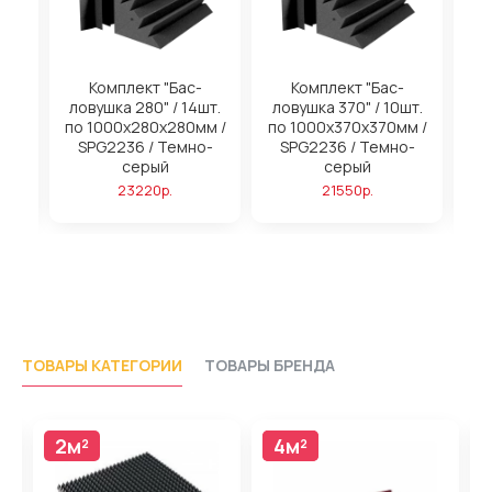
на
Комплект "Бас-
Комплект "Бас-
ловушка 280" / 14шт.
ловушка 370" / 10шт.
м
по 1000х280х280мм /
по 1000х370х370мм /
SPG2236 / Темно-
SPG2236 / Темно-
серый
серый
23220р.
21550р.
ТОВАРЫ КАТЕГОРИИ
ТОВАРЫ БРЕНДА
2м²
4м²
4м²