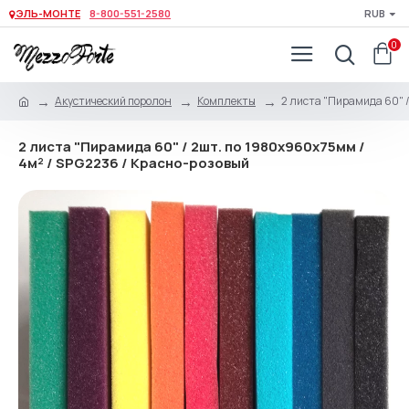
ЭЛЬ-МОНТЕ
8-800-551-2580
RUB
0
Акустический поролон
Комплекты
2 листа "Пирамида 60" /
2 листа "Пирамида 60" / 2шт. по 1980х960х75мм /
4м² / SPG2236 / Красно-розовый