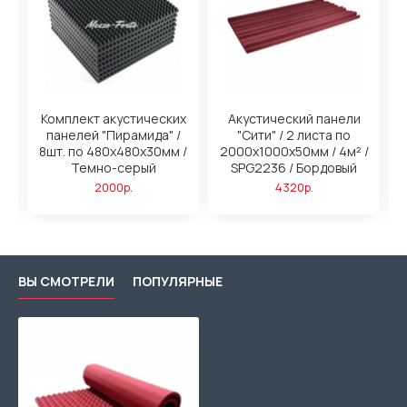
н
Комплект акустических
Акустический панели
панелей "Пирамида" /
"Сити" / 2 листа по
/
8шт. по 480x480х30мм /
2000х1000х50мм / 4м² /
2
ый
Темно-серый
SPG2236 / Бордовый
2000р.
4320р.
ВЫ СМОТРЕЛИ
ПОПУЛЯРНЫЕ