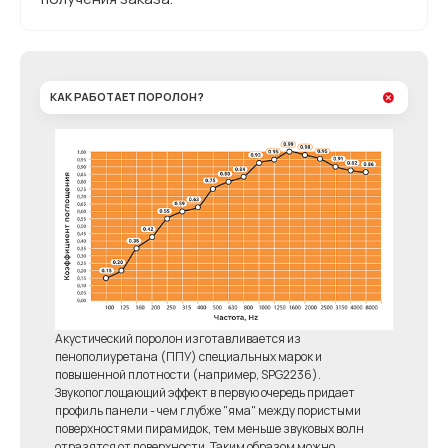
КАК РАБОТАЕТ ПОРОЛОН?
Акустический поролон изготавливается из
пенополиуретана (ППУ) специальных марок и
повышенной плотности (например, SPG2236).
Звукопоглощающий эффект в первую очередь придает
профиль панели - чем глубже "яма" между пористыми
поверхностями пирамидок, тем меньше звуковых волн
отразятся от поверхности. Таким образом можно