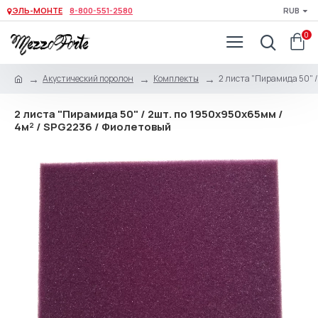
ЭЛЬ-МОНТЕ
8-800-551-2580
RUB
0
Акустический поролон
Комплекты
2 листа "Пирамида 50" /
2 листа "Пирамида 50" / 2шт. по 1950х950х65мм /
4м² / SPG2236 / Фиолетовый