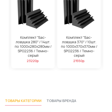
на
Комплект "Бас-
Комплект "Бас-
ловушка 280" / 14шт.
ловушка 370" / 10шт.
м
по 1000х280х280мм /
по 1000х370х370мм /
SPG2236 / Темно-
SPG2236 / Темно-
серый
серый
23220р.
21550р.
ТОВАРЫ КАТЕГОРИИ
ТОВАРЫ БРЕНДА