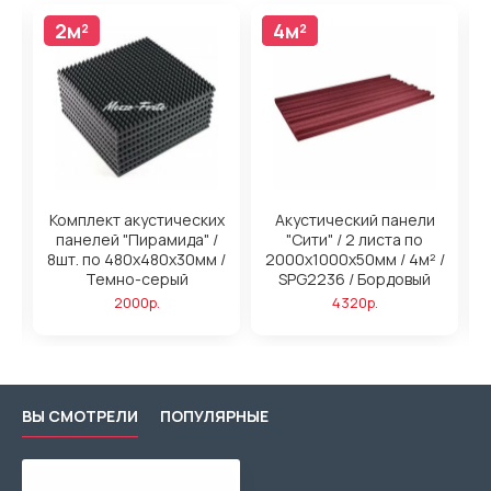
2м²
4м²
4м²
н
Комплект акустических
Акустический панели
панелей "Пирамида" /
"Сити" / 2 листа по
/
8шт. по 480x480х30мм /
2000х1000х50мм / 4м² /
2
ый
Темно-серый
SPG2236 / Бордовый
2000р.
4320р.
ВЫ СМОТРЕЛИ
ПОПУЛЯРНЫЕ