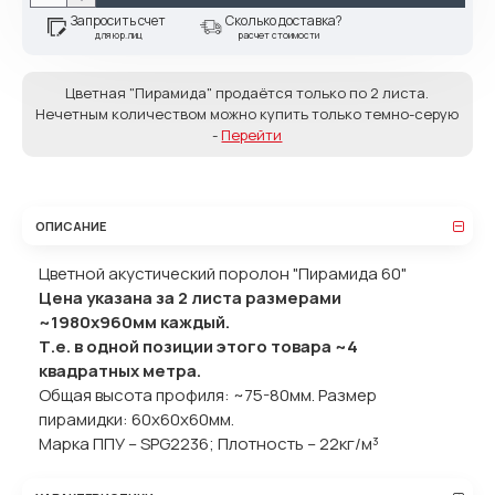
Запросить счет
Сколько доставка?
для юр.лиц
расчет стоимости
Цветная "Пирамида" продаётся только по 2 листа.
Нечетным количеством можно купить только темно-серую
-
Перейти
ОПИСАНИЕ
Цветной акустический поролон "Пирамида 60"
Цена указана за 2 листа размерами
~1980х960мм каждый.
Т.е. в одной позиции этого товара ~4
квадратных метра.
Общая высота профиля: ~75-80мм. Размер
пирамидки: 60x60x60мм.
Марка ППУ – SPG2236; Плотность – 22кг/м³