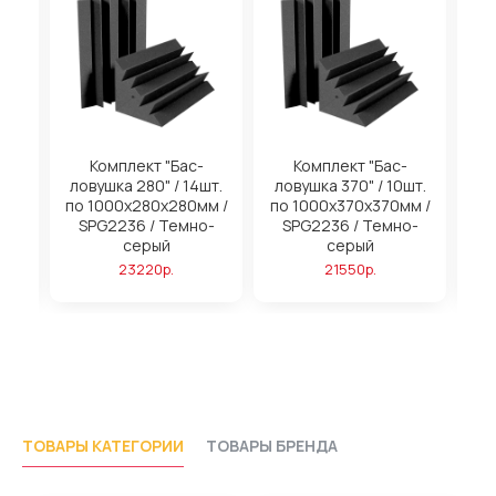
на
Комплект "Бас-
Комплект "Бас-
ловушка 280" / 14шт.
ловушка 370" / 10шт.
м
по 1000х280х280мм /
по 1000х370х370мм /
SPG2236 / Темно-
SPG2236 / Темно-
серый
серый
23220р.
21550р.
ТОВАРЫ КАТЕГОРИИ
ТОВАРЫ БРЕНДА