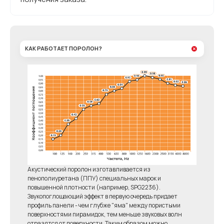
КАК РАБОТАЕТ ПОРОЛОН?
Акустический поролон изготавливается из
пенополиуретана (ППУ) специальных марок и
повышенной плотности (например, SPG2236).
Звукопоглощающий эффект в первую очередь придает
профиль панели - чем глубже "яма" между пористыми
поверхностями пирамидок, тем меньше звуковых волн
отразятся от поверхности. Таким образом можно