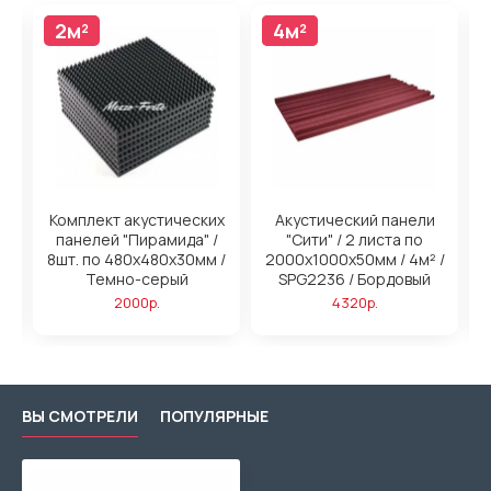
2м²
4м²
4м²
н
Комплект акустических
Акустический панели
панелей "Пирамида" /
"Сити" / 2 листа по
/
8шт. по 480x480х30мм /
2000х1000х50мм / 4м² /
2
ый
Темно-серый
SPG2236 / Бордовый
2000р.
4320р.
ВЫ СМОТРЕЛИ
ПОПУЛЯРНЫЕ