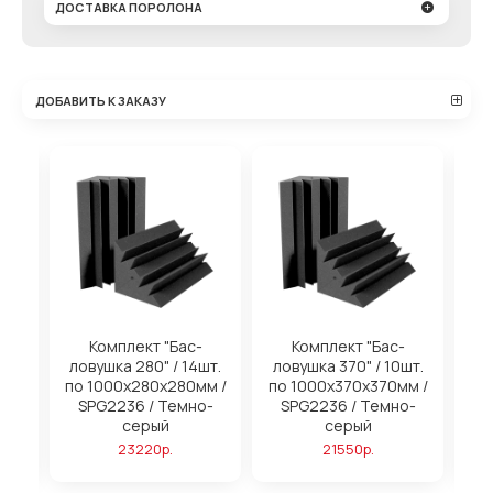
ДОСТАВКА ПОРОЛОНА
ДОБАВИТЬ К ЗАКАЗУ
на
Комплект "Бас-
Комплект "Бас-
ловушка 280" / 14шт.
ловушка 370" / 10шт.
м
по 1000х280х280мм /
по 1000х370х370мм /
SPG2236 / Темно-
SPG2236 / Темно-
серый
серый
23220р.
21550р.