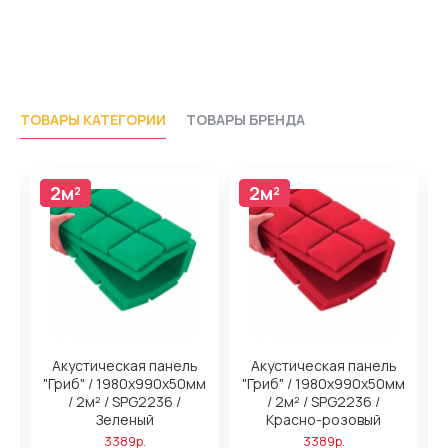
ТОВАРЫ КАТЕГОРИИ
ТОВАРЫ БРЕНДА
2м²
2м²
2м²
2м²
Акустическая панель
Акустическая панель
м
"Гриб" / 1980х990х50мм
"Гриб" / 1980х990х50мм
/ 2м² / SPG2236 /
/ 2м² / SPG2236 /
Зеленый
Красно-розовый
3389р.
3389р.