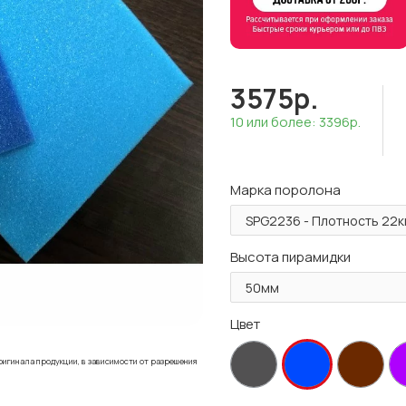
3575р.
10 или более: 3396р.
Марка поролона
Высота пирамидки
Цвет
ригинала продукции, в зависимости от разрешения