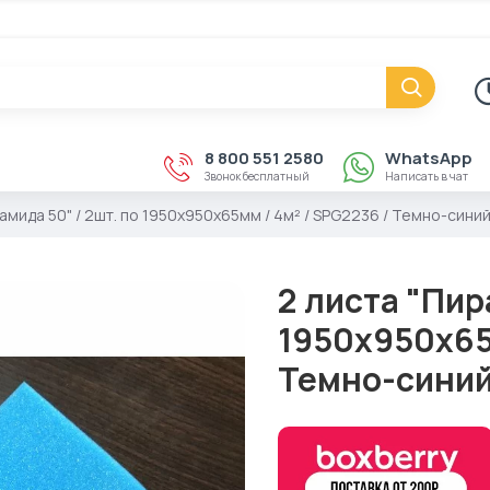
8 800 551 2580
WhatsApp
Звонок бесплатный
Написать в чат
амида 50" / 2шт. по 1950х950х65мм / 4м² / SPG2236 / Темно-сини
2 листа "Пир
1950х950х65м
Темно-сини