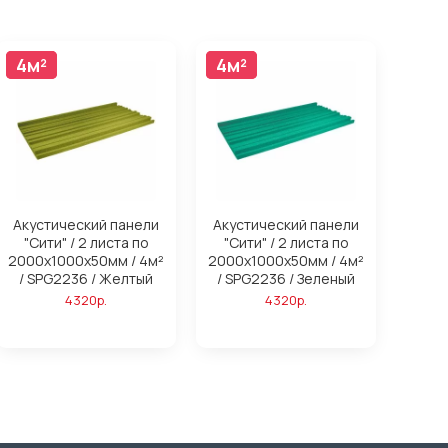
4м²
4м²
4м²
4м²
Акустический панели
Акустический панели
"Сити" / 2 листа по
"Сити" / 2 листа по
2000х1000х50мм / 4м²
2000х1000х50мм / 4м²
/ SPG2236 / Желтый
/ SPG2236 / Зеленый
4320р.
4320р.