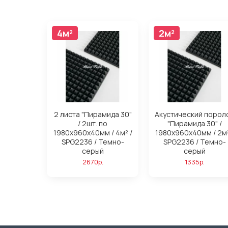
4м²
4м²
2м²
2м²
2 листа "Пирамида 30"
Акустический порол
/ 2шт. по
"Пирамида 30" /
1980х960х40мм / 4м² /
1980х960х40мм / 2м²
SPG2236 / Темно-
SPG2236 / Темно-
серый
серый
2670р.
1335р.