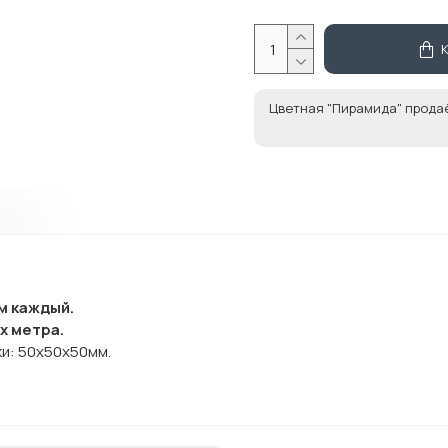
Цветная "Пирамида" прода
м каждый.
х метра.
и: 50x50x50мм.