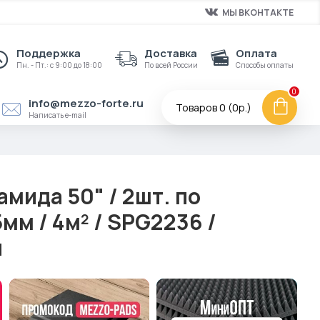
МЫ ВКОНТАКТЕ
Поддержка
Доставка
Оплата
Пн. - Пт.: с 9:00 до 18:00
По всей России
Способы оплаты
0
info@mezzo-forte.ru
Товаров 0 (0р.)
Написать e-mail
й
амида 50" / 2шт. по
м / 4м² / SPG2236 /
й