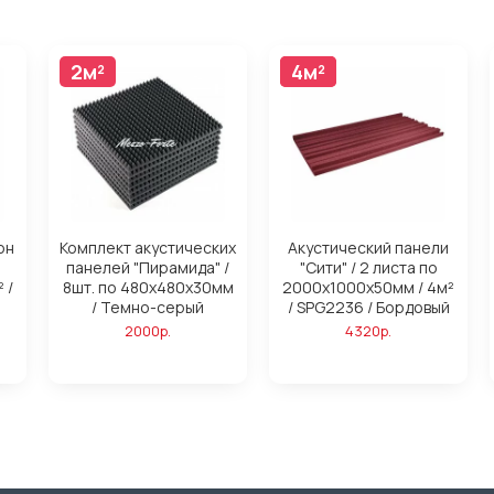
2м²
4м²
4м²
он
Комплект акустических
Акустический панели
панелей "Пирамида" /
"Сити" / 2 листа по
 /
8шт. по 480x480х30мм
2000х1000х50мм / 4м²
/ Темно-серый
/ SPG2236 / Бордовый
2000р.
4320р.