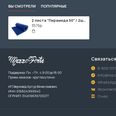
ВЫ СМОТРЕЛИ
ПОПУЛЯРНЫЕ
2 листа "Пирамида 50" / 2шт. по 1950х950х65мм / 4м² / SPG2236 / Темно-синий
3575р.
Связаться
8-800-55
Поддержка: Пн. – Пт.: с 9:00 до 18:00
info@mezz
Прием заказов - круглосуточно
WhatsAp
ИП Верховод Артур Вячеславович
Вконтакт
ИНН: 616804999940
О нас
ОГРНИП: 314619636700277