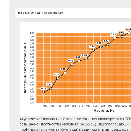
КАК РАБОТАЕТ ПОРОЛОН?
Комплект 6 штук
Клей д
"Бас-ловушка"
Elab
6450р.
Акустический поролон изготавливается из пенополиуретана (ПП
повышенной плотности (например, SPG2236). Звукопоглощающий э
профиль панели - чем глубже "яма" между пористыми поверхност