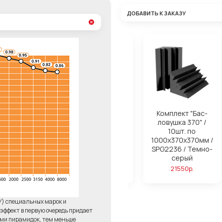
ДОБАВИТЬ К ЗАКАЗУ
ля поролона
Комплект "Бас-
Комплект "Бас-
ond Basic
ловушка 280" /
ловушка 370" /
14шт. по
10шт. по
750р.
1000х280х280мм /
1000х370х370мм /
SPG2236 / Темно-
SPG2236 / Темно-
серый
серый
23220р.
21550р.
У) специальных марок и
ффект в первую очередь придает
ями пирамидок, тем меньше