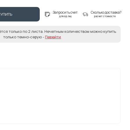
Запросить счет
Сколько доставка?
КУПИТЬ
для юр.лиц
расчет стоимости
ётся только по 2 листа. Нечетным количеством можно купить
только темно-серую -
Перейти