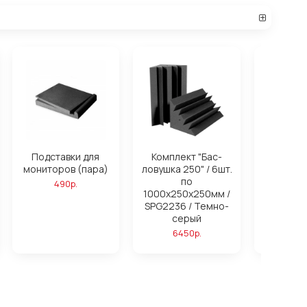
Подставки для
Комплект "Бас-
Компле
мониторов (пара)
ловушка 250" / 6шт.
ловушк
по
16ш
490р.
1000х250х250мм /
1000х25
SPG2236 / Темно-
SPG2236
серый
си
6450р.
172