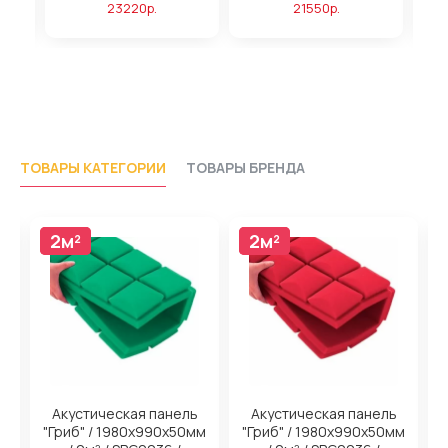
23220р.
21550р.
ТОВАРЫ КАТЕГОРИИ
ТОВАРЫ БРЕНДА
2м²
2м²
2м²
2м²
Акустическая панель
Акустическая панель
м
"Гриб" / 1980х990х50мм
"Гриб" / 1980х990х50мм