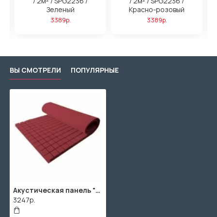
/ 2м² / SPG2236 /
/ 2м² / SPG2236 /
Зеленый
Красно-розовый
3389р.
3389р.
ВЫ СМОТРЕЛИ
ПОПУЛЯРНЫЕ
Акустическая панель "Декор" / 1990х990х50мм / 2м² / SPG2236 / Бордовый
3247р.