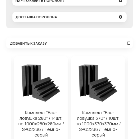
НА ЧТО КЛЕИТЬ ПОРОЛОН?
ДОСТАВКА ПОРОЛОНА
ДОБАВИТЬ К ЗАКАЗУ
на
Комплект "Бас-
Комплект "Бас-
ловушка 280" / 14шт.
ловушка 370" / 10шт.
м
по 1000х280х280мм /
по 1000х370х370мм /
SPG2236 / Темно-
SPG2236 / Темно-
серый
серый