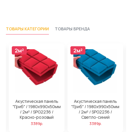
ТОВАРЫ КАТЕГОРИИ
ТОВАРЫ БРЕНДА
2м²
2м²
2м²
2м²
Акустическая панель
Акустическая панель
м
"Гриб" / 1980х990х50мм
"Гриб" / 1980х990х50мм
/ 2м² / SPG2236 /
/ 2м² / SPG2236 /
/
Красно-розовый
Светло-синий
3389р.
3389р.