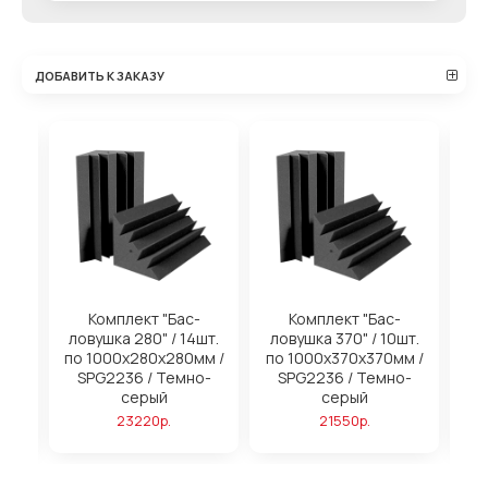
ДОБАВИТЬ К ЗАКАЗУ
на
Комплект "Бас-
Комплект "Бас-
ловушка 280" / 14шт.
ловушка 370" / 10шт.
м
по 1000х280х280мм /
по 1000х370х370мм /
SPG2236 / Темно-
SPG2236 / Темно-
серый
серый
23220р.
21550р.