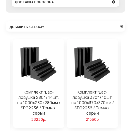
ДОСТАВКА ПОРОЛОНА
ДОБАВИТЬ К ЗАКАЗУ
на
Комплект "Бас-
Комплект "Бас-
ловушка 280" / 14шт.
ловушка 370" / 10шт.
м
по 1000х280х280мм /
по 1000х370х370мм /
SPG2236 / Темно-
SPG2236 / Темно-
серый
серый
23220р.
21550р.