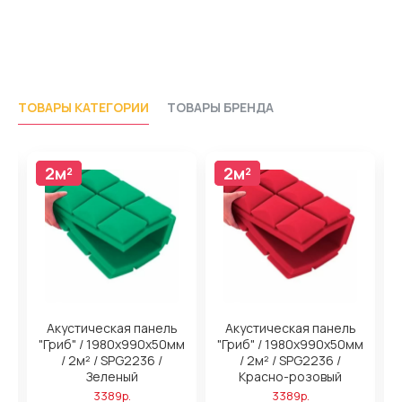
ТОВАРЫ КАТЕГОРИИ
ТОВАРЫ БРЕНДА
2м²
2м²
2м²
2м²
Акустическая панель
Акустическая панель
м
"Гриб" / 1980х990х50мм
"Гриб" / 1980х990х50мм
/ 2м² / SPG2236 /
/ 2м² / SPG2236 /
Зеленый
Красно-розовый
3389р.
3389р.