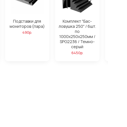
Подставки для
Комплект "Бас-
Компле
мониторов (пара)
ловушка 250" / 6шт.
ловушк
по
16ш
490р.
1000х250х250мм /
1000х25
SPG2236 / Темно-
SPG2236
серый
си
6450р.
172