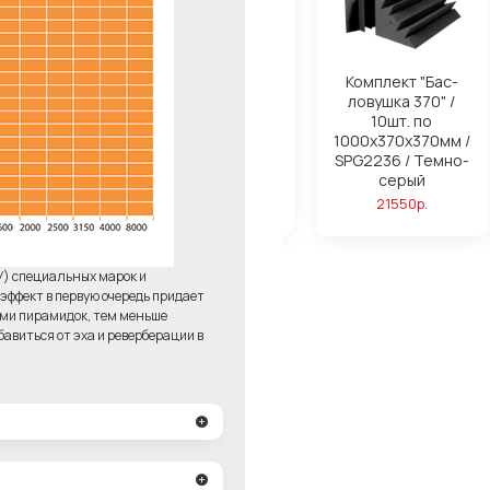
ля поролона
Комплект "Бас-
Комплект "Бас-
ond Basic
ловушка 280" /
ловушка 370" /
14шт. по
10шт. по
750р.
1000х280х280мм /
1000х370х370мм /
SPG2236 / Темно-
SPG2236 / Темно-
серый
серый
23220р.
21550р.
У) специальных марок и
ффект в первую очередь придает
ями пирамидок, тем меньше
авиться от эха и реверберации в