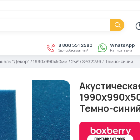
8 800 551 2580
WhatsApp
Звонок бесплатный
Написать в чат
анель "Декор" / 1990х990х50мм / 2м² / SPG2236 / Темно-синий
Акустическая
1990х990х50м
Темно-сини