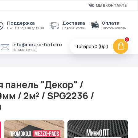
МЫ ВКОНТАКТЕ
Поддержка
Доставка
Оплата
Пн. - Пт.: с 9:00 до 18:00
По всей России
Способы оплаты
0
info@mezzo-forte.ru
Товаров 0 (0р.)
Написать e-mail
 панель "Декор" /
м / 2м² / SPG2236 /
й