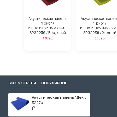
Акустическая панель
Акустическая панел
"Гриб" /
"Гриб" /
1980х990х50мм / 2м² /
1980х990х50мм / 2м²
SPG2236 / Бордовый
SPG2236 / Желтый
3389р.
3389р.
ВЫ СМОТРЕЛИ
ПОПУЛЯРНЫЕ
Акустическая панель "Декор" / 1990х990х50мм / 2м² / SPG2236 / Темно-синий
3247р.