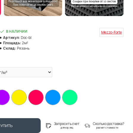
В НАЛИЧИИ
Mezzo-Forte
Артикул:
Doc-bl
Площадь:
2м²
Склад:
Рязань
Запросить счет
Сколько доставка?
КУПИТЬ
для юр.лиц
расчет стоимости