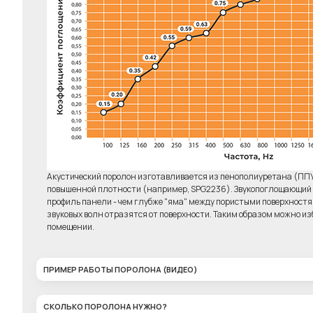
Комплект 6 штук
Клей д
"Бас-ловушка"
Elab
6450р.
Акустический поролон изготавливается из пенополиуретана (ПП
повышенной плотности (например, SPG2236). Звукопоглощающий э
профиль панели - чем глубже "яма" между пористыми поверхност
звуковых волн отразятся от поверхности. Таким образом можно изб
помещении.
ПРИМЕР РАБОТЫ ПОРОЛОНА (ВИДЕО)
СКОЛЬКО ПОРОЛОНА НУЖНО?