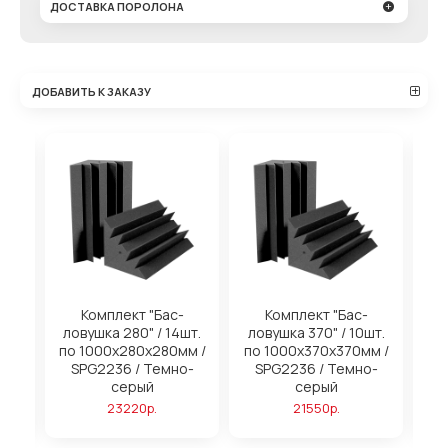
ДОСТАВКА ПОРОЛОНА
ДОБАВИТЬ К ЗАКАЗУ
на
Комплект "Бас-
Комплект "Бас-
ловушка 280" / 14шт.
ловушка 370" / 10шт.
м
по 1000х280х280мм /
по 1000х370х370мм /
SPG2236 / Темно-
SPG2236 / Темно-
серый
серый
23220р.
21550р.