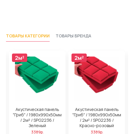
ТОВАРЫ КАТЕГОРИИ
ТОВАРЫ БРЕНДА
2м²
2м²
2м²
2м²
Акустическая панель
Акустическая панель
м
"Гриб" / 1980х990х50мм
"Гриб" / 1980х990х50мм
/ 2м² / SPG2236 /
/ 2м² / SPG2236 /
Зеленый
Красно-розовый
3389р.
3389р.