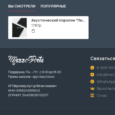
ВЫ СМОТРЕЛИ
ПОПУЛЯРНЫЕ
Акустический поролон "Пирамида 50" / 1950х950х65мм / 2м² / SPG2236 / Темно-серый
1787р.
Связаться
8-800-55
Поддержка: Пн. – Пт.: с 9:00 до 18:00
info@mezz
Прием заказов - круглосуточно
WhatsAp
ИП Верховод Артур Вячеславович
Вконтакт
ИНН: 616804999940
О нас
ОГРНИП: 314619636700277