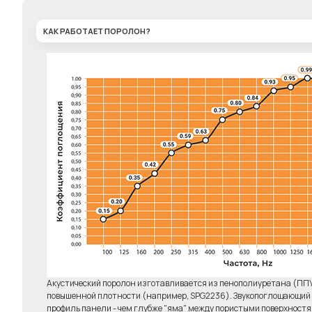
КАК РАБОТАЕТ ПОРОЛОН?
Комплект 6 штук
Клей д
"Бас-ловушка"
Elab
6450р.
Акустический поролон изготавливается из пенополиуретана (ПП
повышенной плотности (например, SPG2236). Звукопоглощающий э
профиль панели - чем глубже "яма" между пористыми поверхност