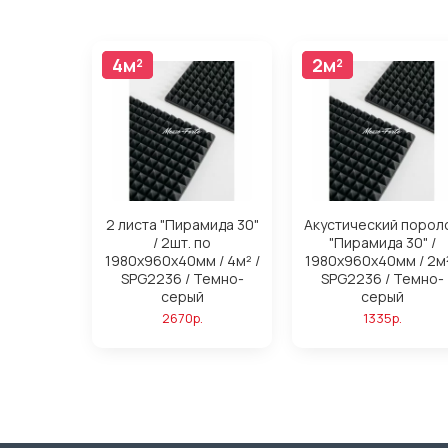
4м²
4м²
2м²
2м²
2 листа "Пирамида 30"
Акустический порол
/ 2шт. по
"Пирамида 30" /
1980х960х40мм / 4м² /
1980х960х40мм / 2м²
SPG2236 / Темно-
SPG2236 / Темно-
серый
серый
2670р.
1335р.