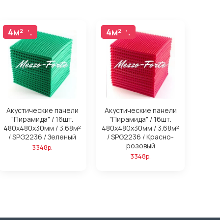
16шт.
4м²
16шт.
4м²
Акустические панели
Акустические панели
"Пирамида" / 16шт.
"Пирамида" / 16шт.
480x480х30мм / 3.68м²
480x480х30мм / 3.68м²
/ SPG2236 / Зеленый
/ SPG2236 / Красно-
розовый
3348р.
3348р.