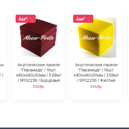
16шт.
4м²
16шт.
4м²
он
Акустические панели
Акустические панели
"Пирамида" / 16шт.
"Пирамида" / 16шт.
 /
480x480х30мм / 3.68м²
480x480х30мм / 3.68м²
/ SPG2236 / Бордовый
/ SPG2236 / Желтый
3348р.
3348р.