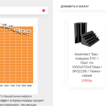
ДОБАВИТЬ К ЗАКАЗУ
ля поролона
Комплект "Бас-
Комплект "Бас-
ond Basic
ловушка 280" /
ловушка 370" /
14шт. по
10шт. по
750р.
1000х280х280мм /
1000х370х370мм /
SPG2236 / Темно-
SPG2236 / Темно-
серый
серый
23220р.
21550р.
У) специальных марок и
ффект в первую очередь придает
ями пирамидок, тем меньше