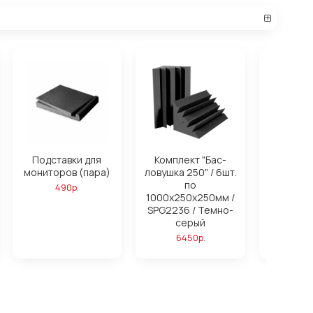
Подставки для
Комплект "Бас-
Компле
мониторов (пара)
ловушка 250" / 6шт.
ловушк
по
16ш
490р.
1000х250х250мм /
1000х25
SPG2236 / Темно-
SPG2236
серый
си
6450р.
172