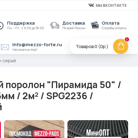
МЫ ВКОНТАКТЕ
Поддержка
Доставка
Оплата
Пн. - Пт.: с 9:00 до 18:00
По всей России
Способы оплаты
0
info@mezzo-forte.ru
Товаров 0 (0р.)
Написать e-mail
но-серый
й поролон "Пирамида 50" /
м / 2м² / SPG2236 /
й