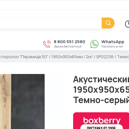
8 800 551 2580
WhatsApp
Звонок бесплатный
Написать в чат
 поролон "Пирамида 50" / 1950х950х65мм / 2м² / SPG2236 / Тем
Акустически
1950х950х65м
Темно-серы