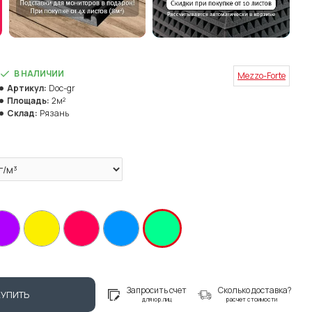
В НАЛИЧИИ
Mezzo-Forte
Артикул:
Doc-gr
Площадь:
2м²
Склад:
Рязань
Запросить счет
Сколько доставка?
КУПИТЬ
для юр.лиц
расчет стоимости