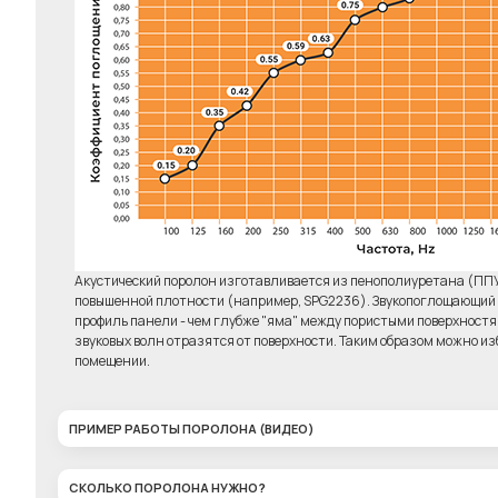
Комплект 6 штук
Клей д
"Бас-ловушка"
Elab
6450р.
Акустический поролон изготавливается из пенополиуретана (ПП
повышенной плотности (например, SPG2236). Звукопоглощающий э
профиль панели - чем глубже "яма" между пористыми поверхност
звуковых волн отразятся от поверхности. Таким образом можно изб
помещении.
ПРИМЕР РАБОТЫ ПОРОЛОНА (ВИДЕО)
СКОЛЬКО ПОРОЛОНА НУЖНО?