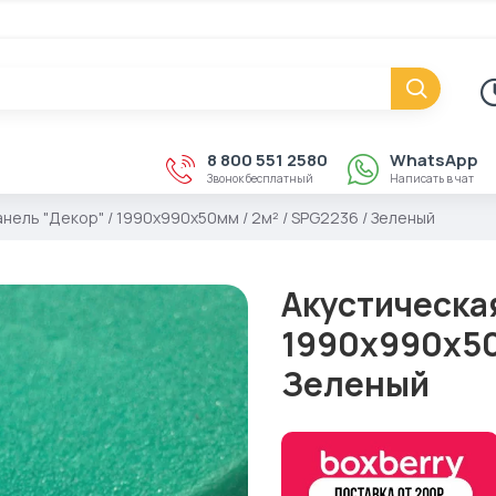
8 800 551 2580
WhatsApp
Звонок бесплатный
Написать в чат
нель "Декор" / 1990х990х50мм / 2м² / SPG2236 / Зеленый
Акустическая
1990х990х50м
Зеленый