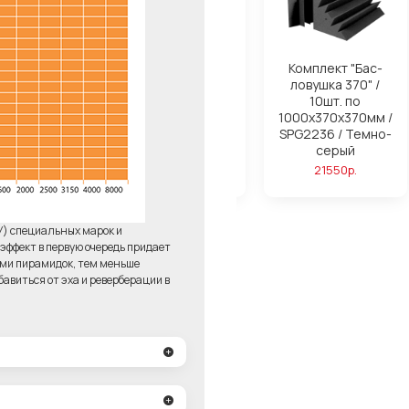
ля поролона
Комплект "Бас-
Комплект "Бас-
ond Basic
ловушка 280" /
ловушка 370" /
14шт. по
10шт. по
750р.
1000х280х280мм /
1000х370х370мм /
SPG2236 / Темно-
SPG2236 / Темно-
серый
серый
23220р.
21550р.
У) специальных марок и
ффект в первую очередь придает
ями пирамидок, тем меньше
авиться от эха и реверберации в