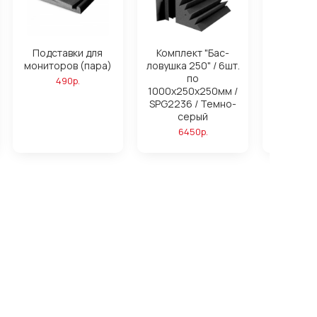
Подставки для
Комплект "Бас-
Компле
мониторов (пара)
ловушка 250" / 6шт.
ловушк
по
16ш
490р.
1000х250х250мм /
1000х25
SPG2236 / Темно-
SPG2236
серый
си
6450р.
172