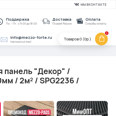
МЫ ВКОНТАКТЕ
Поддержка
Доставка
Оплата
Пн. - Пт.: с 9:00 до 18:00
По всей России
Способы оплаты
0
info@mezzo-forte.ru
Товаров 0 (0р.)
Написать e-mail
 панель "Декор" /
м / 2м² / SPG2236 /