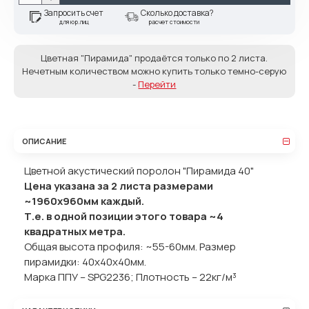
Запросить счет
Сколько доставка?
для юр.лиц
расчет стоимости
Цветная "Пирамида" продаётся только по 2 листа.
Нечетным количеством можно купить только темно-серую
-
Перейти
ОПИСАНИЕ
Цветной акустический поролон "Пирамида 40"
Цена указана за 2 листа размерами
~1960х960мм каждый.
Т.е. в одной позиции этого товара ~4
квадратных метра.
Общая высота профиля: ~55-60мм. Размер
пирамидки: 40x40x40мм.
Марка ППУ – SPG2236; Плотность – 22кг/м³