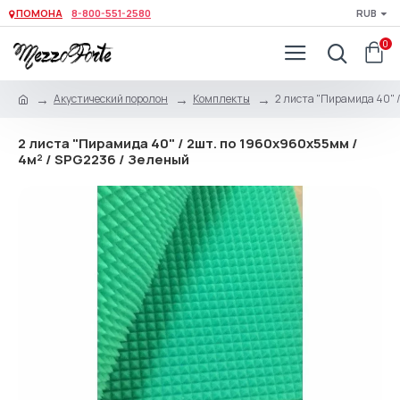
ПОМОНА
8-800-551-2580
RUB
0
Акустический поролон
Комплекты
2 листа "Пирамида 40" /
2 листа "Пирамида 40" / 2шт. по 1960х960х55мм /
4м² / SPG2236 / Зеленый