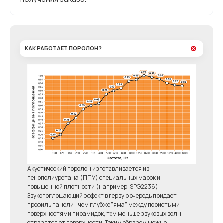
КАК РАБОТАЕТ ПОРОЛОН?
Акустический поролон изготавливается из
пенополиуретана (ППУ) специальных марок и
повышенной плотности (например, SPG2236).
Звукопоглощающий эффект в первую очередь придает
профиль панели - чем глубже "яма" между пористыми
поверхностями пирамидок, тем меньше звуковых волн
отразятся от поверхности. Таким образом можно