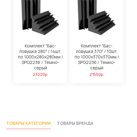
на
Комплект "Бас-
Комплект "Бас-
ловушка 280" / 14шт.
ловушка 370" / 10шт.
м
по 1000х280х280мм /
по 1000х370х370мм /
SPG2236 / Темно-
SPG2236 / Темно-
серый
серый
23220р.
21550р.
ТОВАРЫ КАТЕГОРИИ
ТОВАРЫ БРЕНДА