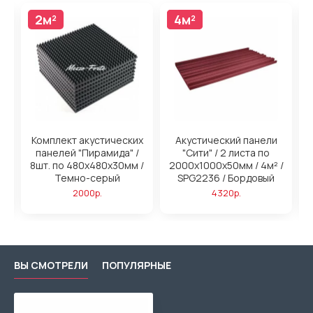
2м²
4м²
4м²
н
Комплект акустических
Акустический панели
панелей "Пирамида" /
"Сити" / 2 листа по
/
8шт. по 480x480х30мм /
2000х1000х50мм / 4м² /
2
ый
Темно-серый
SPG2236 / Бордовый
2000р.
4320р.
ВЫ СМОТРЕЛИ
ПОПУЛЯРНЫЕ