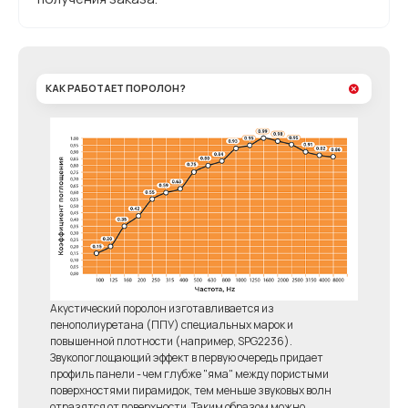
КАК РАБОТАЕТ ПОРОЛОН?
Акустический поролон изготавливается из
пенополиуретана (ППУ) специальных марок и
повышенной плотности (например, SPG2236).
Звукопоглощающий эффект в первую очередь придает
профиль панели - чем глубже "яма" между пористыми
поверхностями пирамидок, тем меньше звуковых волн
отразятся от поверхности. Таким образом можно