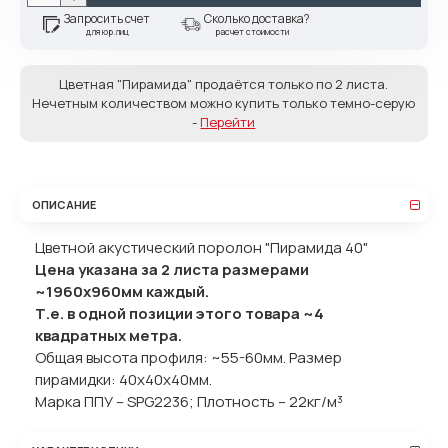
Запросить счет
Сколько доставка?
для юр.лиц
расчет стоимости
Цветная "Пирамида" продаётся только по 2 листа.
Нечетным количеством можно купить только темно-серую
-
Перейти
ОПИСАНИЕ
Цветной акустический поролон "Пирамида 40"
Цена указана за 2 листа размерами
~1960х960мм каждый.
Т.е. в одной позиции этого товара ~4
квадратных метра.
Общая высота профиля: ~55-60мм. Размер
пирамидки: 40x40x40мм.
Марка ППУ – SPG2236; Плотность – 22кг/м³