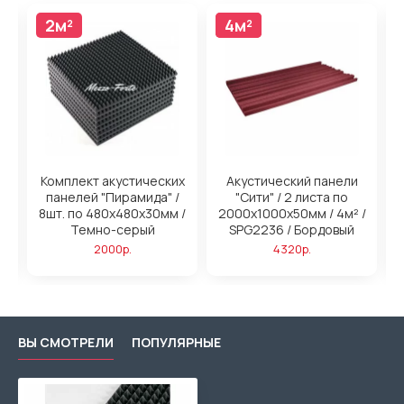
2м²
4м²
4м²
н
Комплект акустических
Акустический панели
панелей "Пирамида" /
"Сити" / 2 листа по
/
8шт. по 480x480х30мм /
2000х1000х50мм / 4м² /
2
ый
Темно-серый
SPG2236 / Бордовый
2000р.
4320р.
ВЫ СМОТРЕЛИ
ПОПУЛЯРНЫЕ