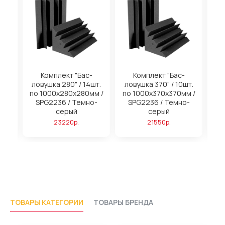
на
Комплект "Бас-
Комплект "Бас-
ловушка 280" / 14шт.
ловушка 370" / 10шт.
м
по 1000х280х280мм /
по 1000х370х370мм /
SPG2236 / Темно-
SPG2236 / Темно-
серый
серый
23220р.
21550р.
ТОВАРЫ КАТЕГОРИИ
ТОВАРЫ БРЕНДА