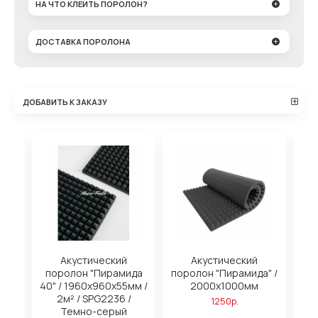
НА ЧТО КЛЕИТЬ ПОРОЛОН?
ДОСТАВКА ПОРОЛОНА
ДОБАВИТЬ К ЗАКАЗУ
Акустический
Акустический
Ак
ида
поролон "Пирамида
поролон "Пирамида" /
мм /
40" / 1960х960х55мм /
2000х1000мм
/
2м² / SPG2236 /
1250р.
Темно-серый