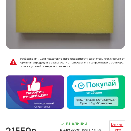
Изображения и цвет представленного товара могут незначительно отличаться от
оригинала продукции, в зависимости от разрешения и настроек вашего монитора,
а также условий освещения при съемке.
В НАЛИЧИИ
Mezzo-
21550р.
Артикул:
Bas10-370-y
Forte