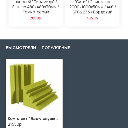
панелей "Пирамида" /
"Сити" / 2 листа по
/
8шт. по 480x480х30мм /
2000х1000х50мм / 4м² /
2
ый
Темно-серый
SPG2236 / Бордовый
2000р.
4320р.
ВЫ СМОТРЕЛИ
ПОПУЛЯРНЫЕ
Комплект "Бас-ловушка 370" / 10шт. по 1000х370х370мм / SPG2236 / Желтый
21550р.