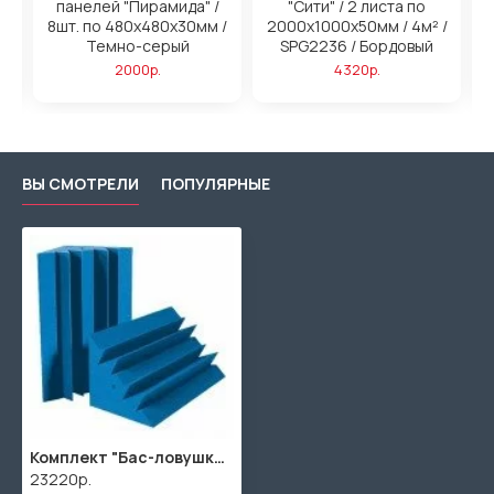
панелей "Пирамида" /
"Сити" / 2 листа по
/
8шт. по 480x480х30мм /
2000х1000х50мм / 4м² /
2
ый
Темно-серый
SPG2236 / Бордовый
2000р.
4320р.
ВЫ СМОТРЕЛИ
ПОПУЛЯРНЫЕ
Комплект "Бас-ловушка 280" / 14шт. по 1000х280х280мм / SPG2236 / Светло-синий
23220р.