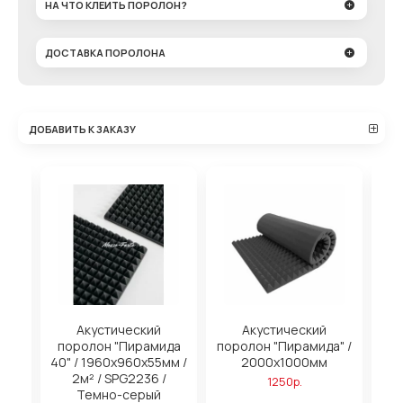
НА ЧТО КЛЕИТЬ ПОРОЛОН?
ДОСТАВКА ПОРОЛОНА
ДОБАВИТЬ К ЗАКАЗУ
Акустический
Акустический
Ак
ида
поролон "Пирамида
поролон "Пирамида" /
мм /
40" / 1960х960х55мм /
2000х1000мм
/
2м² / SPG2236 /
1250р.
Темно-серый