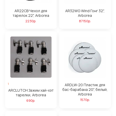
AR22CB Чехол для
AR32WG Wind Гонг 32",
тарелок 22", Arborea
Arborea
2230р.
87150р.
1
ARDLW-20 Пластик для
бас-барабана 20", белый,
ARCLUTCH Зажим хай-хэт
Arborea
тарелки, Arborea
1570р.
690р.