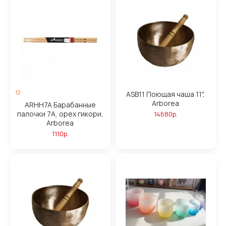
12
ASB11 Поющая чаша 11",
Arborea
ARHH7A Барабанные
палочки 7A, орех гикори,
14680р.
Arborea
1110р.