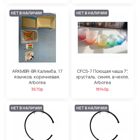
НЕТ В НАЛИЧИИ
НЕТ В НАЛИЧИИ
ARKMBR-BR Калимба, 17
CFCS-7 Поющая чаша 7",
язычков, коричневая,
хрусталь, синяя, в чехле,
Arborea
Arborea
3670р.
18140р.
НЕТ В НАЛИЧИИ
НЕТ В НАЛИЧИИ