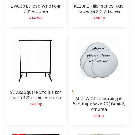
EWG38 Eclipse Wind Гонг
KL20RD Killer series Ride
38", Arborea
Тарелка 20", Arborea
144480р.
17660р.
6
SQS32 Square Стойка для
гонга 32", сталь, Arborea
ARDLW-22 Пластик для
бас-барабана 22", белый,
15600р.
Arborea
1790р.