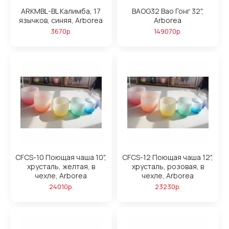
ARKMBL-BL Калимба, 17
BAOG32 Bao Гонг 32",
язычков, синяя, Arborea
Arborea
3670р.
149070р.
CFCS-10 Поющая чаша 10",
CFCS-12 Поющая чаша 12",
хрусталь, желтая, в
хрусталь, розовая, в
чехле, Arborea
чехле, Arborea
24010р.
23230р.