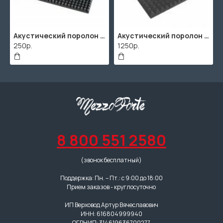
Акустический поролон "Пирамида" / 480x480х30мм / Темно-серый
Акустический поролон "Пирамида" / 2000х1000мм
250р.
1250р.
8 800 551 2580
(звонок бесплатный)
Поддержка: Пн. – Пт.: с 9:00 до 18:00
Прием заказов - круглосуточно
ИП Верховод Артур Вячеславович
ИНН: 616804999940
ОГРНИП: 314619636700277