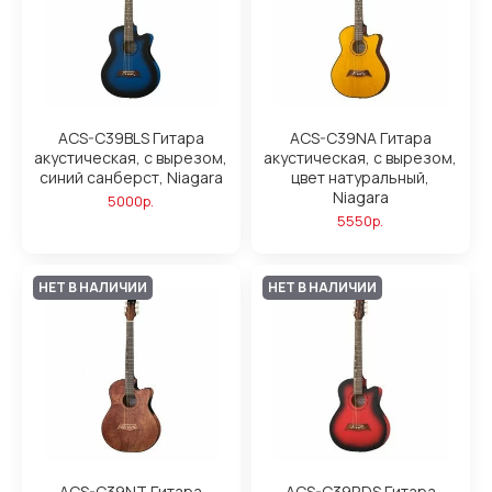
ACS-C39BLS Гитара
ACS-C39NA Гитара
акустическая, с вырезом,
акустическая, с вырезом,
синий санберст, Niagara
цвет натуральный,
Niagara
5000р.
5550р.
НЕТ В НАЛИЧИИ
НЕТ В НАЛИЧИИ
ACS-C39NT Гитара
ACS-C39RDS Гитара