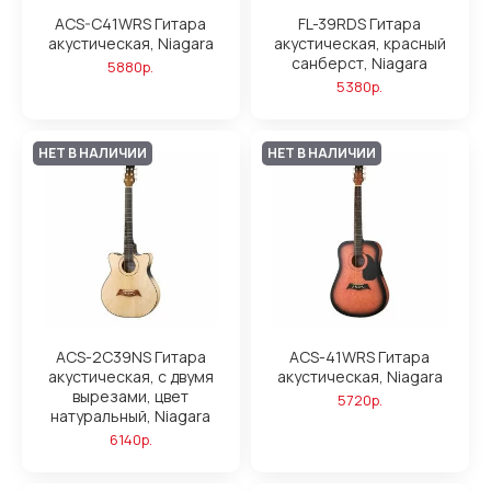
ACS-C41WRS Гитара
FL-39RDS Гитара
акустическая, Niagara
акустическая, красный
санберст, Niagara
5880р.
5380р.
НЕТ В НАЛИЧИИ
НЕТ В НАЛИЧИИ
ACS-2C39NS Гитара
ACS-41WRS Гитара
акустическая, с двумя
акустическая, Niagara
вырезами, цвет
5720р.
натуральный, Niagara
6140р.