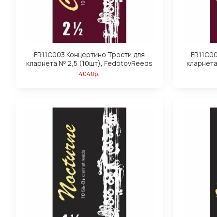
FR11C003 Концертино Трости для
FR11C0
кларнета № 2,5 (10шт), FedotovReeds
кларнета
4040р.