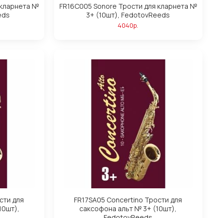
 кларнета №
FR16C005 Sonore Трости для кларнета №
eds
3+ (10шт), FedotovReeds
4040р.
сти для
FR17SA05 Concertino Трости для
10шт),
саксофона альт № 3+ (10шт),
FedotovReeds