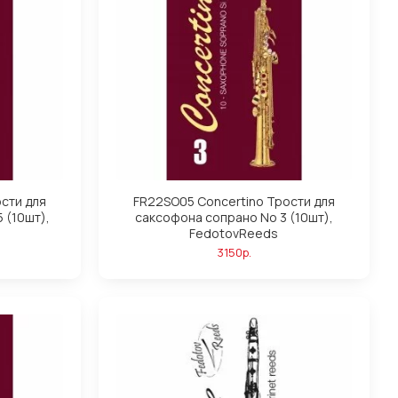
сти для
FR22SO05 Concertino Трости для
 (10шт),
саксофона сопрано No 3 (10шт),
FedotovReeds
3150р.