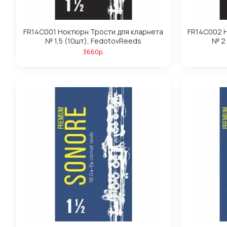
FR14C001 Ноктюрн Трости для кларнета
FR14C002 Н
№ 1,5 (10шт), FedotovReeds
№ 2
3660р.