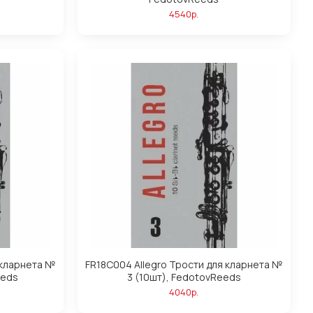
4540р.
 кларнета №
FR18C004 Allegro Трости для кларнета №
eeds
3 (10шт), FedotovReeds
4040р.