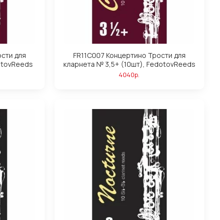
сти для
FR11C007 Концертино Трости для
otovReeds
кларнета № 3,5+ (10шт), FedotovReeds
4040р.