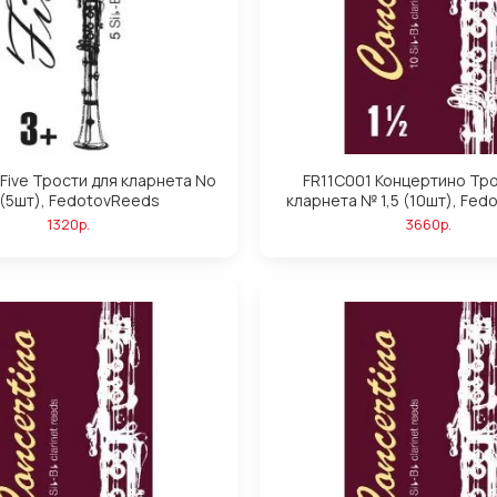
Five Трости для кларнета No
FR11C001 Концертино Тро
 (5шт), FedotovReeds
кларнета № 1,5 (10шт), Fe
1320р.
3660р.