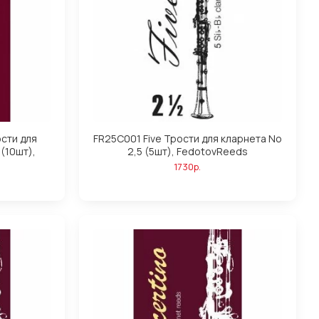
сти для
FR25C001 Five Трости для кларнета No
(10шт),
2,5 (5шт), FedotovReeds
1730р.