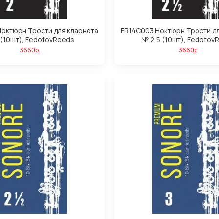
октюрн Трости для кларнета
FR14C003 Ноктюрн Трости д
 (10шт), FedotovReeds
№ 2,5 (10шт), Fedotov
3660р.
3660р.