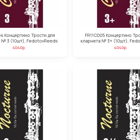
04 Концертино Трости для
FR11C005 Концертино Тро
 № 3 (10шт), FedotovReeds
кларнета № 3+ (10шт), Fed
4040р.
4040р.