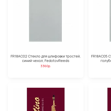
FR18AC02 Стекло для шлифовки тростей,
FR18AC05 С
синий чехол, FedotovReeds
голуб
3360р.