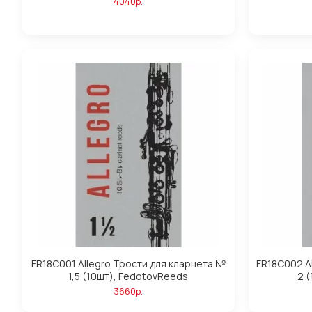
4040р.
FR18C001 Allegro Трости для кларнета №
FR18C002 A
1,5 (10шт), FedotovReeds
2 
3660р.