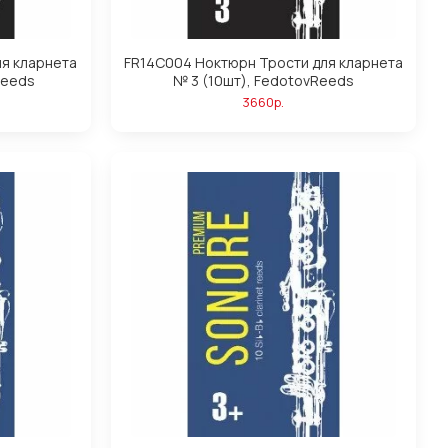
ля кларнета
FR14C004 Ноктюрн Трости для кларнета
Reeds
№ 3 (10шт), FedotovReeds
3660р.