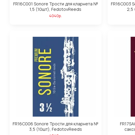
FR16C001 Sonore Трости для кларнета №
FR16C003 S
1,5 (10шт), FedotovReeds
2,5
4040р.
FR16C006 Sonore Трости для кларнета №
FR17SA
3,5 (10шт), FedotovReeds
сакс