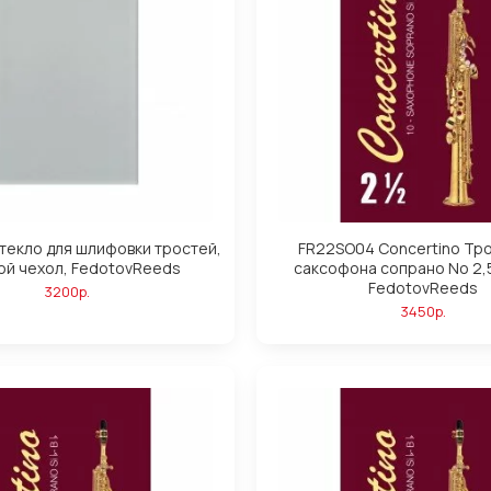
текло для шлифовки тростей,
FR22SO04 Concertino Тро
ой чехол, FedotovReeds
саксофона сопрано No 2,5
FedotovReeds
3200р.
3450р.