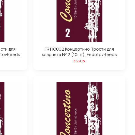
сти для
FR11C002 Концертино Трости для
dotovReeds
кларнета № 2 (10шт), FedotovReeds
3660р.