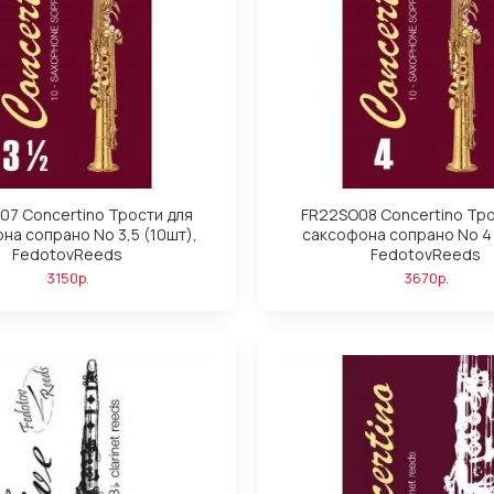
07 Concertino Трости для
FR22SO08 Concertino Тро
на сопрано No 3,5 (10шт),
саксофона сопрано No 4 
FedotovReeds
FedotovReeds
3150р.
3670р.