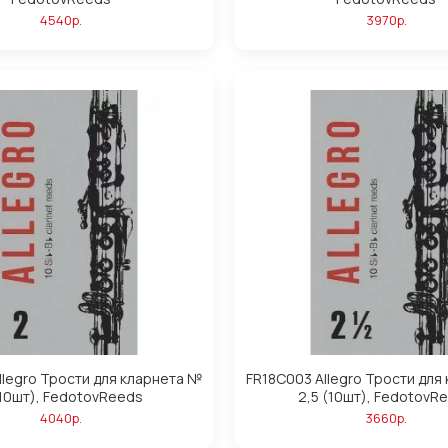
4540р.
3970р.
llegro Трости для кларнета №
FR18C003 Allegro Трости для
(10шт), FedotovReeds
2,5 (10шт), FedotovR
4040р.
3660р.