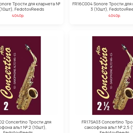
onore Трости для кларнета №
FR16C004 Sonore Трости для
 (10шт), FedotovReeds
3 (10шт), FedotovRe
4040р.
4040р.
02 Concertino Трости для
FR17SA03 Concertino Тро
офона альт № 2 (10шт),
саксофона альт № 2,5 (
FedotovReeds
FedotovReeds