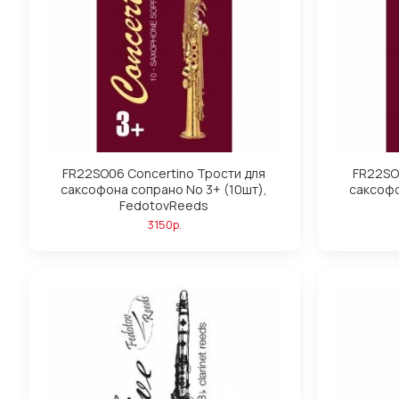
FR22SO06 Concertino Трости для
FR22SO
саксофона сопрано No 3+ (10шт),
саксофо
FedotovReeds
3150р.