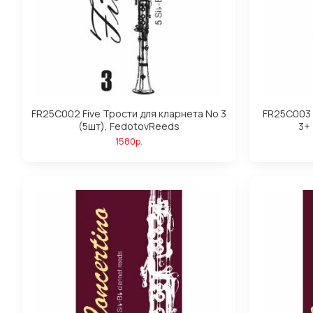
FR25C002 Five Трости для кларнета No 3
FR25C003 
(5шт), FedotovReeds
3+
1580р.