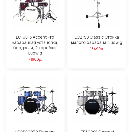
LC198-5 Accent Pro
LC21SS Classic Стойка
Барабанная установка,
малого барабана, Ludwig
бордовая, 2 коробки,
18490р.
Ludwig
71660р.
LEC522032 Element
LEE52201 Element