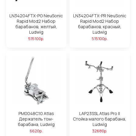
LN34204FTX-PG NeuSonic
LN34204FTX-PR NeuSonic
Rapid Mod2 Набор
Rapid Mod2 Набор
барабанов, желтый,
барабанов, красный,
Ludwig
Ludwig
515100р.
515100р.
PM0048C10 Atlas
LAP23SSL Atlas Pro II
Держатель том-
Стойка малого барабана,
барабана, Ludwig
Ludwig
6620р.
32680р.