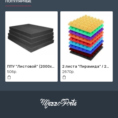
ПОПУЛЯРНЫЕ
00х1000мм
ППУ "Листовой" (2000х1000мм)
2 листа "Пирамида" / 2шт. по 2000х1000мм
506р.
2670р.