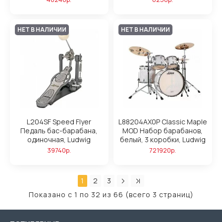
НЕТ В НАЛИЧИИ
НЕТ В НАЛИЧИИ
L204SF Speed Flyer
L88204AX0P Classic Maple
Педаль бас-барабана,
MOD Набор барабанов,
одиночная, Ludwig
белый, 3 коробки, Ludwig
39740р.
721920р.
1
2
3
Показано с 1 по 32 из 66 (всего 3 страниц)