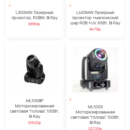
4
4
L300MW Лазерный
L400MW Лазерный
проектор, RGBW, Bi Ray
проектор +магический
шар RGB +UV, 65Вт, Bi Ray
6890р.
9470р.
2
ML100BP
Моторизированная
ML100S
световая "голова", 100Вт,
Моторизированная
Bi Ray
световая "голова", 100Вт,
Bi Ray
12620р.
22720р.