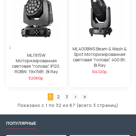
2
ML400BWS Beam & Wash &
Spot Моторизированная
ML1915W
световая "голова", 400 Вт,
Моторизированная
Bi Ray
световая "голова", IP20,
RGBW, 19x15Вт, Bi Ray
104120р.
52060р.
1
2
3
Показано с 1 по 32 из 67 (всего 3 страниц)
ПОПУЛЯРНЫЕ