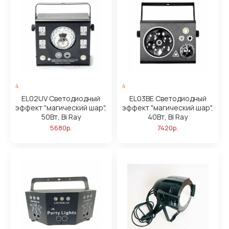
4
4
EL02UV Светодиодный
EL03BE Светодиодный
эффект "магический шар",
эффект "магический шар",
50Вт, Bi Ray
40Вт, Bi Ray
5680р.
7420р.