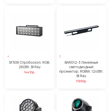
4
2
SF308 Стробоскоп, RGB,
BAR012-3 Линейный
260Вт, Bi Ray
светодиодный
прожектор, RGBW, 12х3Вт,
14410р.
Bi Ray
11990р.