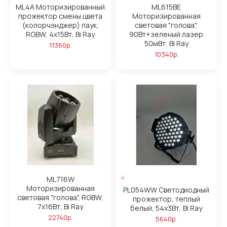
ML4A Моторизированный
ML615BE
прожектор смены цвета
Моторизированная
(колорчэнджер) паук,
световая "голова",
RGBW, 4х15Вт, Bi Ray
90Вт+зеленый лазер
50мВт, Bi Ray
11360р.
10340р.
4
ML716W
Моторизированная
PL054WW Светодиодный
световая "голова", RGBW,
прожектор, теплый
7х16Вт, Bi Ray
белый, 54х3Вт, Bi Ray
22740р.
5640р.