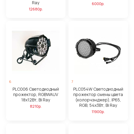
Ray
6000р.
12680р.
6
7
PLC006 Светодиодный
PLC054W Светодиодный
прожектор, RGBWAUV
прожектор смены цвета
18х12Вт, Bi Ray
(колорчэнджер), IP65,
RGB, 54х3Вт, Bi Ray
8210р.
11900р.