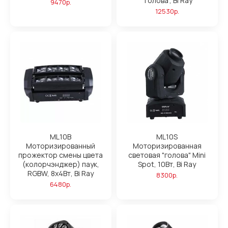
"голова", Bi Ray
9470р.
12530р.
ML10B
ML10S
Моторизированный
Моторизированная
прожектор смены цвета
световая "голова" Mini
(колорчэнджер) паук,
Spot, 10Вт, Bi Ray
RGBW, 8х4Вт, Bi Ray
8300р.
6480р.