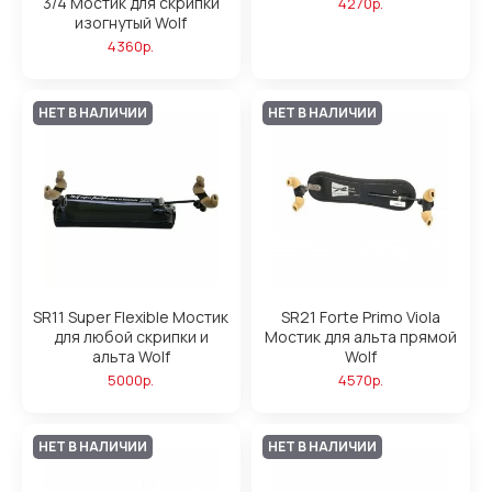
3/4 Мостик для скрипки
4270р.
изогнутый Wolf
4360р.
НЕТ В НАЛИЧИИ
НЕТ В НАЛИЧИИ
SR11 Super Flexible Мостик
SR21 Forte Primo Viola
для любой скрипки и
Мостик для альта прямой
альта Wolf
Wolf
5000р.
4570р.
НЕТ В НАЛИЧИИ
НЕТ В НАЛИЧИИ