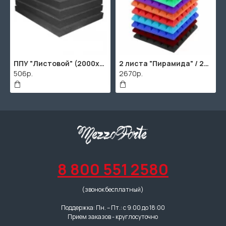
00х1000мм
ППУ "Листовой" (2000х1000мм)
2 листа "Пирамида" / 2шт. по 2000х1000мм
506р.
2670р.
8 800 551 2580
(звонок бесплатный)
Поддержка: Пн. – Пт.: с 9:00 до 18:00
Прием заказов - круглосуточно