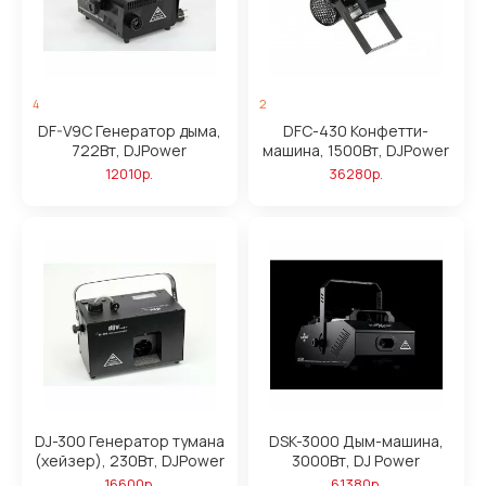
4
2
DF-V9C Генератор дыма,
DFC-430 Конфетти-
722Вт, DJPower
машина, 1500Вт, DJPower
12010р.
36280р.
DJ-300 Генератор тумана
DSK-3000 Дым-машина,
(хейзер), 230Вт, DJPower
3000Вт, DJ Power
16600р.
61380р.