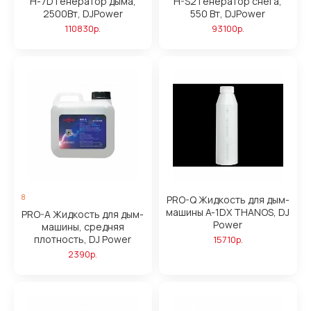
H-7D Генератор дыма,
H-S2 Генератор снега,
2500Вт, DJPower
550 Вт, DJPower
110830р.
93100р.
8
PRO-Q Жидкость для дым-
машины A-1DX THANOS, DJ
PRO-A Жидкость для дым-
Power
машины, средняя
плотность, DJ Power
15710р.
2390р.