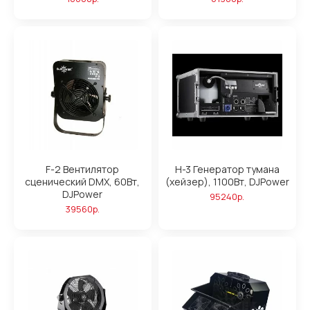
F-2 Вентилятор
H-3 Генератор тумана
сценический DMX, 60Вт,
(хейзер), 1100Вт, DJPower
DJPower
95240р.
39560р.