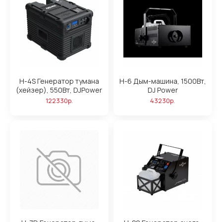
H-4S Генератор тумана
H-6 Дым-машина, 1500Вт,
(хейзер), 550Вт, DJPower
DJ Power
122330р.
43230р.