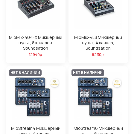
MioMix-404FX Микшерный
MioMix-4LS Микшерный
пульт, 8 каналов,
пульт, 4 канала,
Soundsation
Soundsation
12940р.
6230р.
НЕТ В НАЛИЧИИ
НЕТ В НАЛИЧИИ
MioStream4 Микшерный
MioStream6 Микшерный
пульт, 4 канала,
пульт, 6 каналов,