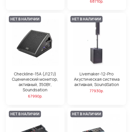
68710р.
НЕТ В НАЛИЧИИ
НЕТ В НАЛИЧИИ
Checkline-15A (J127J)
Livemaker-12-Pro
Сценический монитор,
Акустическая система
активный, 350Вт,
активная, SoundSation
Soundsation
77930р.
67990р.
НЕТ В НАЛИЧИИ
НЕТ В НАЛИЧИИ