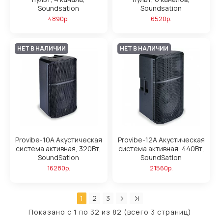
Soundsation
Soundsation
4890р.
6520р.
НЕТ В НАЛИЧИИ
НЕТ В НАЛИЧИИ
Provibe-10A Акустическая
Provibe-12A Акустическая
система активная, 320Вт,
система активная, 440Вт,
SoundSation
SoundSation
16280р.
21560р.
1
2
3
Показано с 1 по 32 из 82 (всего 3 страниц)