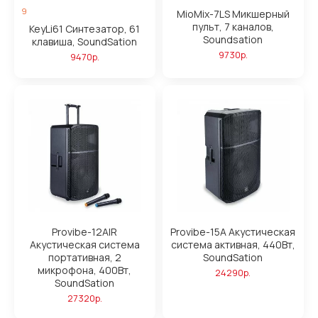
9
MioMix-7LS Микшерный
пульт, 7 каналов,
KeyLi61 Синтезатор, 61
Soundsation
клавиша, SoundSation
9730р.
9470р.
Provibe-12AIR
Provibe-15A Акустическая
Акустическая система
система активная, 440Вт,
портативная, 2
SoundSation
микрофона, 400Вт,
24290р.
SoundSation
27320р.