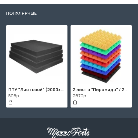
ПОПУЛЯРНЫЕ
00х1000мм
ППУ "Листовой" (2000х1000мм)
2 листа "Пирамида" / 2шт. по 2000х1000мм
506р.
2670р.