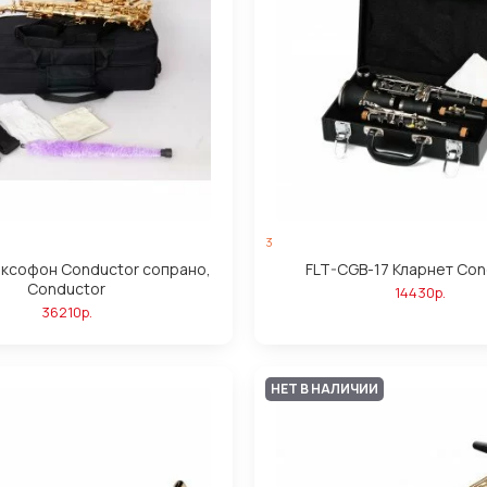
3
аксофон Сonductor сопрано,
FLT-CGB-17 Кларнет Con
Сonductor
14430р.
36210р.
НЕТ В НАЛИЧИИ