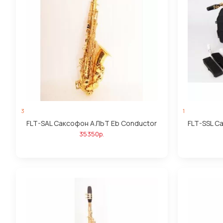
3
1
FLT-SAL Саксофон АЛЬТ Eb Conductor
FLT-SSL С
35350р.