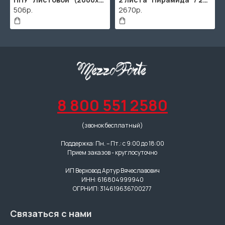
506р.
2670р.
8 800 551 2580
(звонок бесплатный)
Поддержка: Пн. – Пт.: с 9:00 до 18:00
Прием заказов - круглосуточно
ИП Верховод Артур Вячеславович
ИНН: 616804999940
ОГРНИП: 314619636700277
Связаться с нами