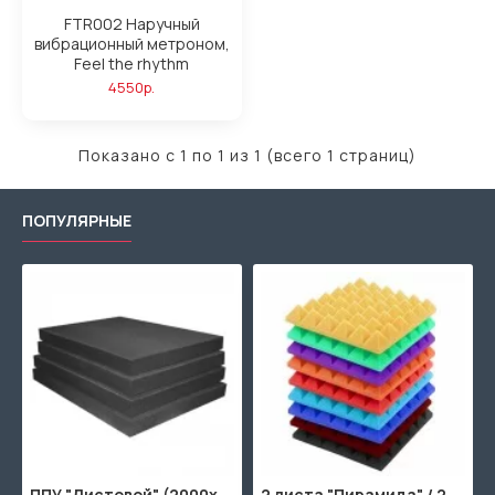
FTR002 Наручный
вибрационный метроном,
Feel the rhythm
4550р.
Показано с 1 по 1 из 1 (всего 1 страниц)
ПОПУЛЯРНЫЕ
00х1000мм
ППУ "Листовой" (2000х1000мм)
2 листа "Пирамида" / 2шт. по 2000х1000мм