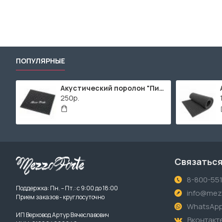
ПОПУЛЯРНЫЕ
Акустический поролон "Пирамида" / 480x480х30мм / Темно-серый
250р.
Связаться
8-800-55
Поддержка: Пн. – Пт.: с 9:00 до 18:00
info@mezz
Прием заказов - круглосуточно
WhatsAp
ИП Верховод Артур Вячеславович
Вконтакт