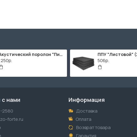
Акустический поролон "Пирамида" / 2000х1000мм
1250р.
506р.
 с нами
Информация
1-2580
Доставка
o-forte.ru
Оплата
p
Возврат товара
е
Гарантия