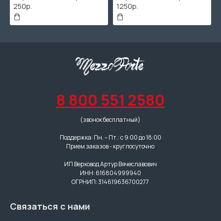
50р.
1250р.
506р.
8 800 551 2580
(звонок бесплатный)
Поддержка: Пн. – Пт.: с 9:00 до 18:00
Прием заказов - круглосуточно
ИП Верховод Артур Вячеславович
ИНН: 616804999940
ОГРНИП: 314619636700277
Связаться с нами