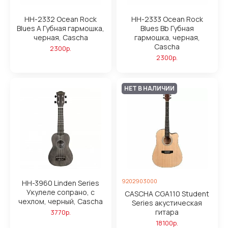
HH-2332 Ocean Rock
HH-2333 Ocean Rock
Blues A Губная гармошка,
Blues Bb Губная
черная, Cascha
гармошка, черная,
Cascha
2300р.
2300р.
НЕТ В НАЛИЧИИ
9202903000
HH-3960 Linden Series
Укулеле сопрано, с
CASCHA CGA110 Student
чехлом, черный, Cascha
Series акустическая
гитара
3770р.
18100р.