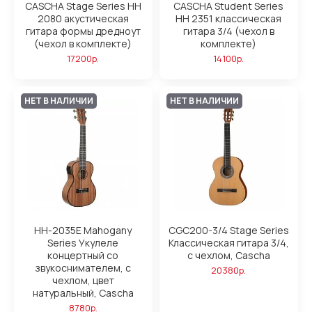
CASCHA Stage Series HH
CASCHA Student Series
2080 акустическая
HH 2351 классическая
гитара формы дредноут
гитара 3/4 (чехол в
(чехол в комплекте)
комплекте)
17200р.
14100р.
НЕТ В НАЛИЧИИ
НЕТ В НАЛИЧИИ
HH-2035E Mahogany
CGC200-3/4 Stage Series
Series Укулеле
Классическая гитара 3/4,
концертный со
с чехлом, Cascha
звукоснимателем, с
20380р.
чехлом, цвет
натуральный, Cascha
8780р.