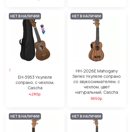
НЕТ В НАЛИЧИИ
НЕТ В НАЛИЧИИ
2
HH-2026E Mahogany
Series Укулеле сопрано
EH-3953 Укулеле
со звукоснимателем, с
сопрано, с чехлом,
чехлом, цвет
Cascha
натуральный, Cascha
4280р.
9650р.
НЕТ В НАЛИЧИИ
НЕТ В НАЛИЧИИ