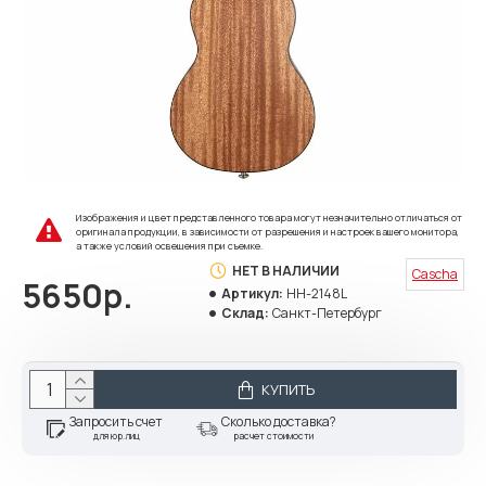
Изображения и цвет представленного товара могут незначительно отличаться от
оригинала продукции, в зависимости от разрешения и настроек вашего монитора,
а также условий освещения при съемке.
НЕТ В НАЛИЧИИ
Cascha
5650р.
Артикул:
HH-2148L
Склад:
Санкт-Петербург
КУПИТЬ
Запросить счет
Сколько доставка?
для юр.лиц
расчет стоимости