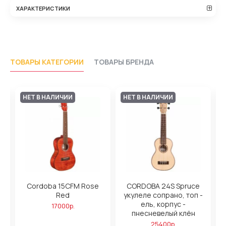
ХАРАКТЕРИСТИКИ
ТОВАРЫ КАТЕГОРИИ
ТОВАРЫ БРЕНДА
НЕТ В НАЛИЧИИ
НЕТ В НАЛИЧИИ
h
Cordoba 15CFM Rose
CORDOBA 24S Spruce
Red
укулеле сопрано, топ -
ель, корпус -
17000р.
пнесневелый клён
25400р.