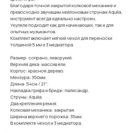
Благодаря точной закрытой колковой механике и
превосходно звучащим нейлоновым струнам Aquila,
инструмент всегда идеально настроен.
Укулеле подходит как для начинающих, так и для
опытных музыкантов.
Комплект включает мягкий чехол для переноски
толщиной 5 мм и 3 медиатора.
Размер: сопрано, леворукий.
Верхняя дека: массив ели.
Корпус: красное дерево.
Мензура: 350мм.
Длина: 54см / 21''.
Накладка грифа и бридж: палисандр.
Струны: Aquila.
Два крепления ремня.
Колковая механика: закрытая.
Ширина верхнего порожка: 35мм.
В комплекте чехол и 3 медиатора.