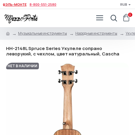
ЭЛЬ-МОНТЕ
8-800-551-2580
RUB
0
Музыкальные инструменты
Народные инструменты
Укуле
HH-2148L Spruce Series Укулеле сопрано
леворукий, с чехлом, цвет натуральный, Cascha
НЕТ В НАЛИЧИИ