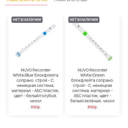
НЕТ В НАЛИЧИИ
НЕТ В НАЛИЧИИ
NUVO Recorder
NUVO Recorder
,
White/Blue блокфлейта
White/Green
сопрано, строй - С,
блокфлейта сопрано,
немецкая система,
строй - С, немецкая
материал - АБС пластик,
система, материал -
м
цвет - белый/голубой,
АБС пластик, цвет -
чехол
белый/зелёный, чехол
890р.
890р.