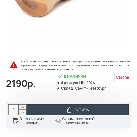
Изображения и цвет представленного товара могут незначительно отличаться от
оригинала продукции, в зависимости от разрешения и настроек вашего монитора,
а также условий освещения при съемке.
В НАЛИЧИИ
Cascha
2190р.
Артикул:
HH-2074
Склад:
Санкт-Петербург
КУПИТЬ
Запросить счет
Сколько доставка?
для юр.лиц
расчет стоимости