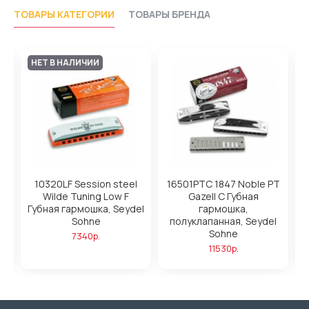
ТОВАРЫ КАТЕГОРИИ
ТОВАРЫ БРЕНДА
НЕТ В НАЛИЧИИ
l
10320LF Session steel
16501PTC 1847 Noble PT
1
Wilde Tuning Low F
Gazell C Губная
el
Губная гармошка, Seydel
гармошка,
Sohne
полуклапанная, Seydel
Sohne
7340р.
11530р.