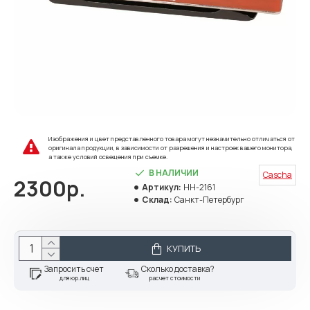
Изображения и цвет представленного товара могут незначительно отличаться от
оригинала продукции, в зависимости от разрешения и настроек вашего монитора,
а также условий освещения при съемке.
В НАЛИЧИИ
Cascha
2300р.
Артикул:
HH-2161
Склад:
Санкт-Петербург
КУПИТЬ
Запросить счет
Сколько доставка?
для юр.лиц
расчет стоимости