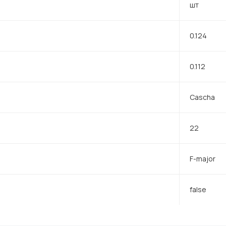
шт
0.124
0.112
Cascha
22
F-major
false