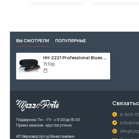
ВЫ СМОТРЕЛИ
ПОПУЛЯРНЫЕ
HH-2221 Professional Blues F Губная гармошка, Cascha
1510р.
Связатьс
8-800-5
Поддержка: Пн. – Пт.: с 9:00 до 18:00
info@me
Прием заказов - круглосуточно
WhatsA
ИП Верховод Артур Вячеславович