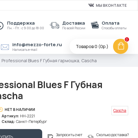
МЫ ВКОНТАКТЕ
Поддержка
Доставка
Оплата
Пн. - Пт.: с 9:00 до 18:00
По всей России
Способы оплаты
0
info@mezzo-forte.ru
Товаров 0 (0р.)
Написать e-mail
 Professional Blues F Губная гармошка, Cascha
essional Blues F Губная
ascha
НЕТ В НАЛИЧИИ
Cascha
Артикул:
HH-2221
Склад:
Санкт-Петербург
Запросить счет
Сколько доставка?
КУПИТЬ