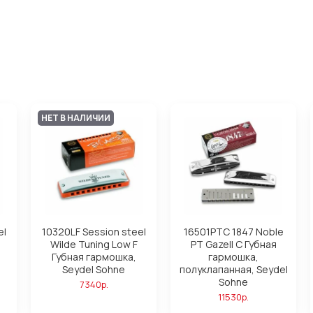
НЕТ В НАЛИЧИИ
el
10320LF Session steel
16501PTC 1847 Noble
Wilde Tuning Low F
PT Gazell C Губная
Губная гармошка,
гармошка,
Seydel Sohne
полуклапанная, Seydel
Sohne
7340р.
11530р.