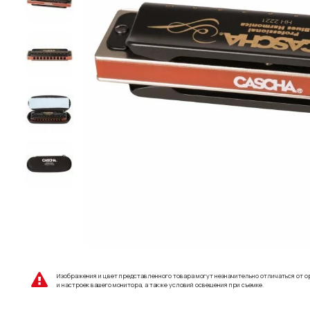
Изображения и цвет представленного товара могут незначительно отличаться от о
и настроек вашего монитора, а также условий освещения при съемке.