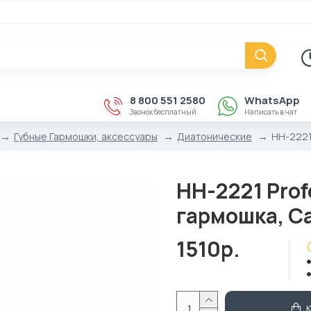
8 800 551 2580
WhatsApp
Звонок бесплатный
Написать в чат
Губные Гармошки, аксессуары
Диатонические
HH-2221
HH-2221 Prof
гармошка, C
1510р.