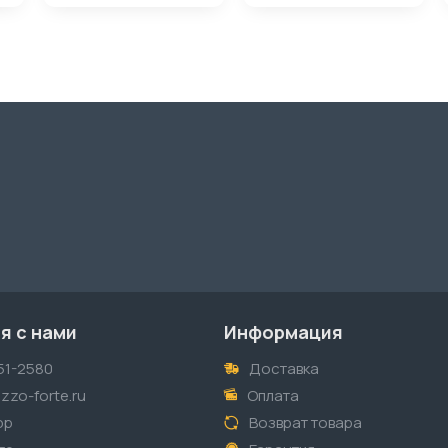
я с нами
Информация
51-2580
Доставка
zzo-forte.ru
Оплата
pp
Возврат товара