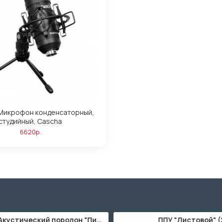
Микрофон конденсаторный,
студийный, Cascha
6620р.
Акустический поролон "Пирамида" / 2000х1000мм