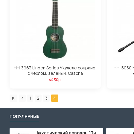
HH-3963 Linden Series Укулеле сопрано,
HH-5050 
с чехлом, зеленый, Cascha
4430р.
1
2
3
4
ПОПУЛЯРНЫЕ
Акустический поролон "Пирамида" / 480x480х30мм / Темно-серый