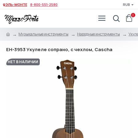
ЭЛЬ-МОНТЕ
8-800-551-2580
RUB
0
Музыкальные инструменты
Народные инструменты
Укуле
EH-3953 Укулеле сопрано, с чехлом, Cascha
НЕТ В НАЛИЧИИ