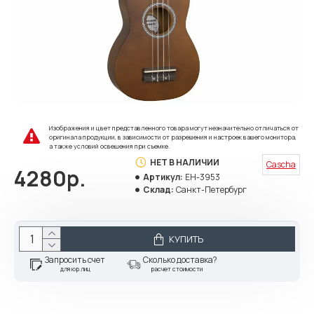
Изображения и цвет представленного товара могут незначительно отличаться от
оригинала продукции, в зависимости от разрешения и настроек вашего монитора,
а также условий освещения при съемке.
НЕТ В НАЛИЧИИ
Cascha
4280р.
Артикул:
EH-3953
Склад:
Санкт-Петербург
КУПИТЬ
Запросить счет
Сколько доставка?
для юр.лиц
расчет стоимости