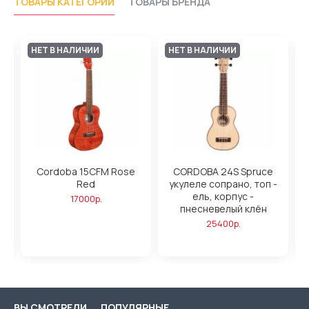
ТОВАРЫ КАТЕГОРИИ
ТОВАРЫ БРЕНДА
НЕТ В НАЛИЧИИ
НЕТ В НАЛИЧИИ
h
Cordoba 15CFM Rose
CORDOBA 24S Spruce
Red
укулеле сопрано, топ -
ель, корпус -
17000р.
пнесневелый клён
25400р.
ВЫ СМОТРЕЛИ
ПОПУЛЯРНЫЕ