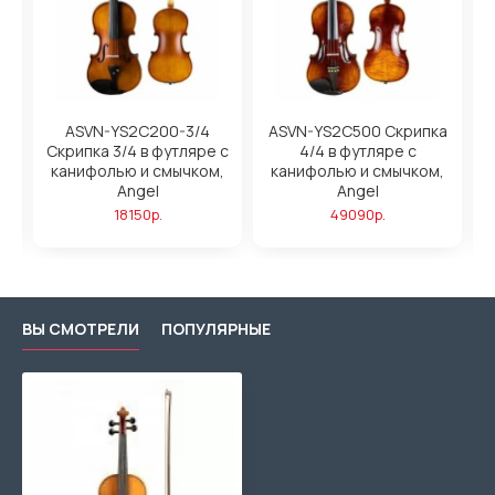
00-3/4
ASVN-YS2C500 Скрипка
MV-002VT-3/4 Скрипка
футляре с
4/4 в футляре с
футляре со смычком
смычком,
канифолью и смычком,
Caraya
Angel
7790р.
.
49090р.
ВЫ СМОТРЕЛИ
ПОПУЛЯРНЫЕ