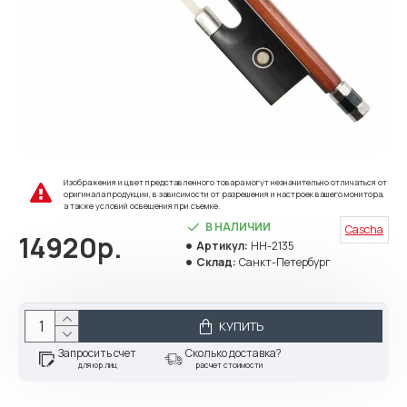
Изображения и цвет представленного товара могут незначительно отличаться от
оригинала продукции, в зависимости от разрешения и настроек вашего монитора,
а также условий освещения при съемке.
В НАЛИЧИИ
Cascha
14920р.
Артикул:
HH-2135
Склад:
Санкт-Петербург
КУПИТЬ
Запросить счет
Сколько доставка?
для юр.лиц
расчет стоимости