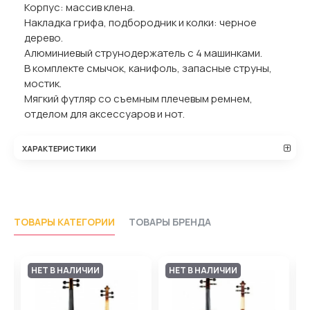
Корпус: массив клена.
Накладка грифа, подбородник и колки: черное
дерево.
Алюминиевый струнодержатель с 4 машинками.
В комплекте смычок, канифоль, запасные струны,
мостик.
Мягкий футляр со съемным плечевым ремнем,
отделом для аксессуаров и нот.
ХАРАКТЕРИСТИКИ
ТОВАРЫ КАТЕГОРИИ
ТОВАРЫ БРЕНДА
И
НЕТ В НАЛИЧИИ