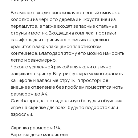
В комплект входит высококачественный смычок с
колодкой из черного дерева и инкрустацией из
перламутра, а также входят запасные стальные
струны и мостик. Входящая в комплект поставки
канифоль для скрипичного смычка надежно
хранится в закрывающемся пластиковом
контейнере. Благодаря этому его можно наносить
легко и равномерно.
Чехол с усиленной ручкой и лямками отлично
защищает скрипку. Внутри футляра можно хранить
канифоль и запасные струны, в просторное
внешнее отделение без проблем поместятся ноты
размером до A4.
Cascha предлагает идеальную базу для обучения
игре на скрипке для всех, будь то подросток или
взрослый.
Скрипка размером 1/4.
Верхняя дека: массив ели.