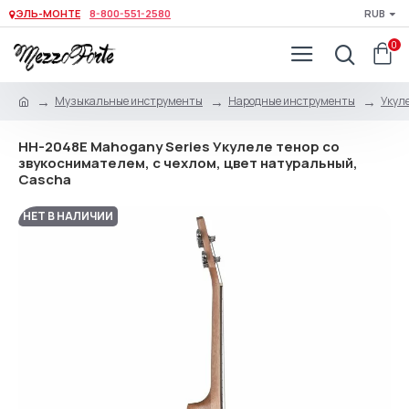
ЭЛЬ-МОНТЕ
8-800-551-2580
RUB
0
Музыкальные инструменты
Народные инструменты
Укуле
HH-2048E Mahogany Series Укулеле тенор со
звукоснимателем, с чехлом, цвет натуральный,
Cascha
НЕТ В НАЛИЧИИ