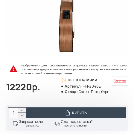
Изображения и цвет представленного товара могут незначительно отличаться от
оригинала продукции, в зависимости от разрешения и настроек вашего монитора,
а также условий освещения при съемке.
НЕТ В НАЛИЧИИ
Cascha
12220р.
Артикул:
HH-2048E
Склад:
Санкт-Петербург
КУПИТЬ
Запросить счет
Сколько доставка?
для юр.лиц
расчет стоимости