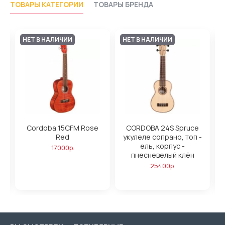
ТОВАРЫ КАТЕГОРИИ
ТОВАРЫ БРЕНДА
НЕТ В НАЛИЧИИ
НЕТ В НАЛИЧИИ
h
Cordoba 15CFM Rose
CORDOBA 24S Spruce
Red
укулеле сопрано, топ -
ель, корпус -
17000р.
пнесневелый клён
25400р.