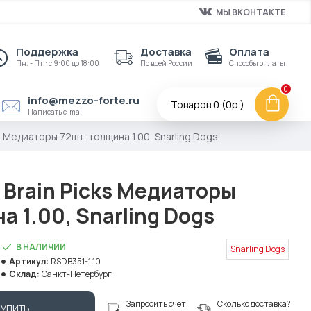
МЫ ВКОНТАКТЕ
Поддержка
Доставка
Оплата
Пн. - Пт.: с 9:00 до 18:00
По всей России
Способы оплаты
0
info@mezzo-forte.ru
Товаров 0 (0р.)
Написать e-mail
ks Медиаторы 72шт, толщина 1.00, Snarling Dogs
 Brain Picks Медиаторы
а 1.00, Snarling Dogs
В НАЛИЧИИ
Snarling Dogs
Артикул:
RSDB351-1.10
Склад:
Санкт-Петербург
Запросить счет
Сколько доставка?
КУПИТЬ