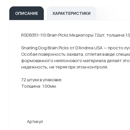
ОПИСАНИЕ
ХАРАКТЕРИСТИКИ
RSDB351-1.10 Brain Picks Медиаторы 72шт, толщина 1.0
Snarling Dog Brain Picks от D'Andrea USA — просто 
Особая поверхность захвата, отлитая в виде спец
формованного нейлонового материала делает этот 
надежность, не теряя при этом контроля.
72 штуки в упаковке.
Толщина: 1.00мм.
Артикул