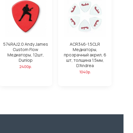
574RAJ2.0 Andy James
ACR346-1.5CLR
Custom Flow
Медиаторы,
Медиаторы, 12шт,
прозрачный акрил, 6
Dunlop
шт, толщина 1.5мм,
D'Andrea
2400р.
1040р.