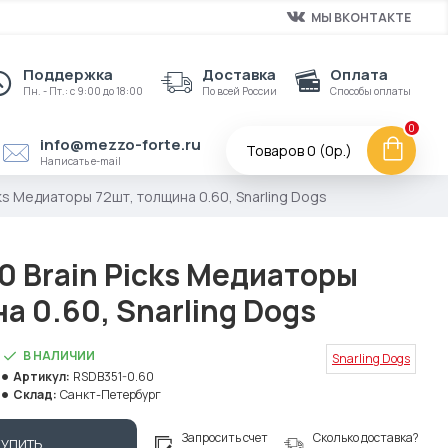
МЫ ВКОНТАКТЕ
Поддержка
Доставка
Оплата
Пн. - Пт.: с 9:00 до 18:00
По всей России
Способы оплаты
0
info@mezzo-forte.ru
Товаров 0 (0р.)
Написать e-mail
cks Медиаторы 72шт, толщина 0.60, Snarling Dogs
0 Brain Picks Медиаторы
а 0.60, Snarling Dogs
В НАЛИЧИИ
Snarling Dogs
Артикул:
RSDB351-0.60
Склад:
Санкт-Петербург
Запросить счет
Сколько доставка?
КУПИТЬ