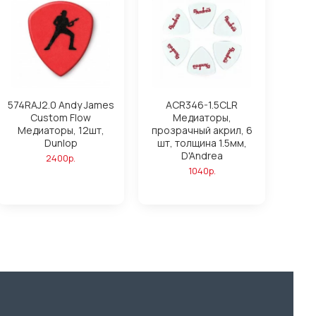
574RAJ2.0 Andy James
ACR346-1.5CLR
Custom Flow
Медиаторы,
Медиаторы, 12шт,
прозрачный акрил, 6
Dunlop
шт, толщина 1.5мм,
D'Andrea
2400р.
1040р.