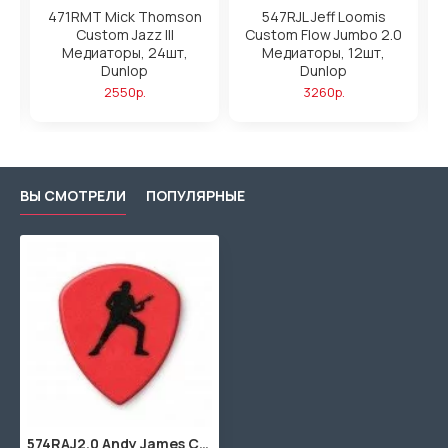
ры
471RMT Mick Thomson
547RJL Jeff Loomis
Custom Jazz III
Custom Flow Jumbo 2.0
Медиаторы, 24шт,
Медиаторы, 12шт,
п
ea
Dunlop
Dunlop
т
2550р.
3260р.
ВЫ СМОТРЕЛИ
ПОПУЛЯРНЫЕ
574RAJ2.0 Andy James Custom Flow Медиаторы, 12шт, Dunlop