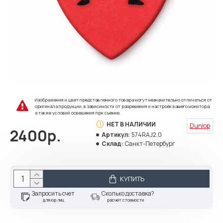
Изображения и цвет представленного товара могут незначительно отличаться от
оригинала продукции, в зависимости от разрешения и настроек вашего монитора,
а также условий освещения при съемке.
НЕТ В НАЛИЧИИ
Dunlop
2400р.
Артикул:
574RAJ2.0
Склад:
Санкт-Петербург
КУПИТЬ
Запросить счет
Сколько доставка?
для юр.лиц
расчет стоимости