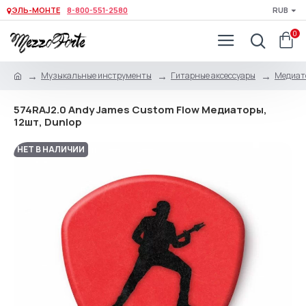
ЭЛЬ-МОНТЕ
8-800-551-2580
RUB
0
Музыкальные инструменты
Гитарные аксессуары
Медиато
574RAJ2.0 Andy James Custom Flow Медиаторы,
12шт, Dunlop
НЕТ В НАЛИЧИИ