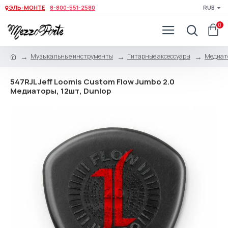
ЭЛЬ-МОНТЕ
8-800-551-2580
RUB
0
Музыкальные инструменты
Гитарные аксессуары
Медиато
547RJL Jeff Loomis Custom Flow Jumbo 2.0
Медиаторы, 12шт, Dunlop