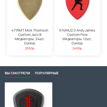
ры
471RMT Mick Thomson
574RAJ2.0 Andy James
Custom Jazz III
Custom Flow
Медиаторы, 24шт,
Медиаторы, 12шт,
п
ea
Dunlop
Dunlop
т
2550р.
2400р.
ВЫ СМОТРЕЛИ
ПОПУЛЯРНЫЕ