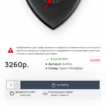
Изображения и цвет представленного товара могут незначительно отличаться от
оригинала продукции, в зависимости от разрешения и настроек вашего монитора,
а также условий освещения при съемке.
В НАЛИЧИИ
Dunlop
3260р.
Артикул:
547RJL
Склад:
Санкт-Петербург
КУПИТЬ
Запросить счет
Сколько доставка?
для юр.лиц
расчет стоимости