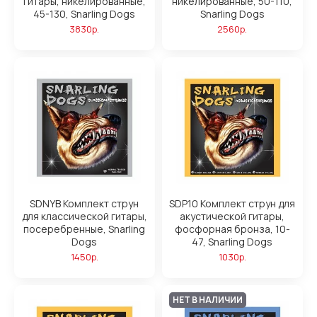
гитары, никелированные,
никелированные, 50-110,
45-130, Snarling Dogs
Snarling Dogs
3830р.
2560р.
SDNYB Комплект струн
SDP10 Комплект струн для
для классической гитары,
акустической гитары,
посеребренные, Snarling
фосфорная бронза, 10-
Dogs
47, Snarling Dogs
1450р.
1030р.
НЕТ В НАЛИЧИИ