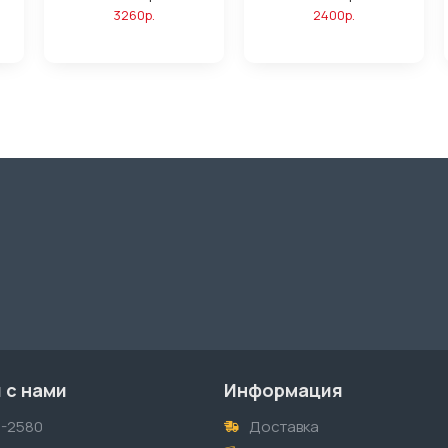
3260р.
2400р.
 с нами
Информация
1-2580
Доставка