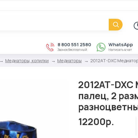
8 800 551 2580
WhatsApp
Звонок бесплатный
Написать в чат
Медиаторы, копилки
Медиаторы
2012AT-DXC Медиаторы
2012AT-DXC 
палец, 2 раз
разноцветны
12200р.