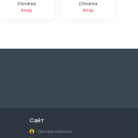
D'Andrea
D'Andrea
1040р.
1040р.
Сайт
Личный кабинет