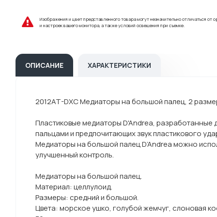
Изображения и цвет представленного товара могут незначительно отличаться от о
и настроек вашего монитора, а также условий освещения при съемке.
ОПИСАНИЕ
ХАРАКТЕРИСТИКИ
2012AT-DXC Медиаторы на большой палец, 2 размера
Пластиковые медиаторы D'Andrea, разработанные 
пальцами и предпочитающих звук пластикового уда
Медиаторы на большой палец D’Andrea можно испол
улучшенный контроль.
Медиаторы на большой палец.
Материал: целлулоид.
Размеры: средний и большой.
Цвета: морское ушко, голубой жемчуг, слоновая ко