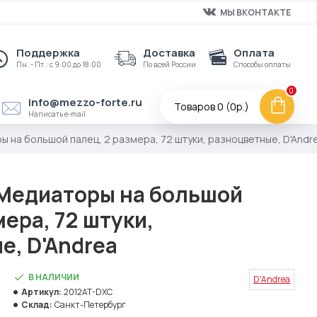
МЫ ВКОНТАКТЕ
Поддержка
Доставка
Оплата
Пн. - Пт.: с 9:00 до 18:00
По всей России
Способы оплаты
0
info@mezzo-forte.ru
Товаров 0 (0р.)
Написать e-mail
 на большой палец, 2 размера, 72 штуки, разноцветные, D'Andr
Медиаторы на большой
мера, 72 штуки,
е, D'Andrea
В НАЛИЧИИ
D'Andrea
Артикул:
2012AT-DXC
Склад:
Санкт-Петербург